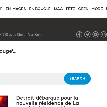
EF
EN IMAGES
EN BOUCLE
MAG
FÊTE
GEEK
MODE
de XRDS avec Steven Van Belle
uge'...
Detroit débarque pour la
nouvelle résidence de La