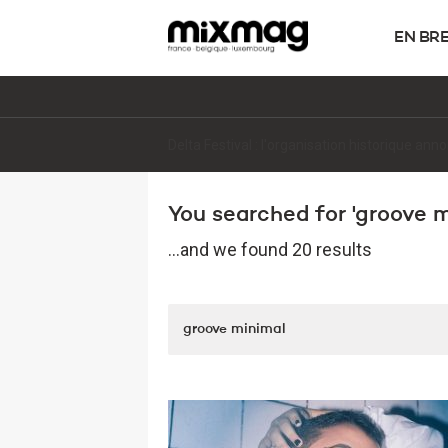
EN BR
Sous le viaduc, la fête: dans les coulisses 
You searched for 'groove mi
...and we found 20 results