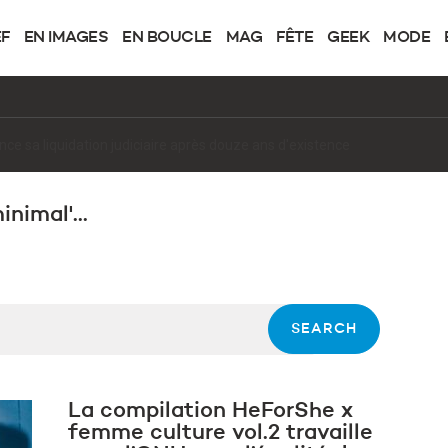
EF
EN IMAGES
EN BOUCLE
MAG
FÊTE
GEEK
MODE
de XRDS avec Steven Van Belle
nimal'...
La compilation HeForShe x
femme culture vol.2 travaille