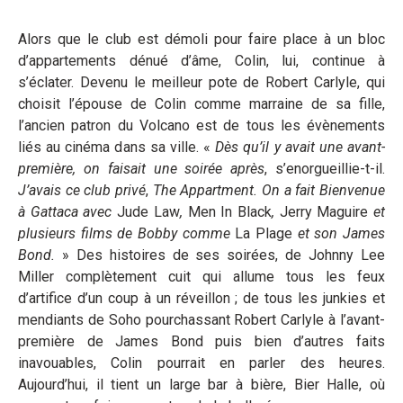
Alors que le club est démoli pour faire place à un bloc
d’appartements dénué d’âme, Colin, lui, continue à
s’éclater. Devenu le meilleur pote de Robert Carlyle, qui
choisit l’épouse de Colin comme marraine de sa fille,
l’ancien patron du Volcano est de tous les évènements
liés au cinéma dans sa ville. «
Dès qu’il y avait une avant-
première, on faisait une soirée après
, s’enorgueillie-t-il.
J’avais ce club privé
,
The Appartment. On a fait Bienvenue
à Gattaca avec
Jude Law
,
Men In Black
,
Jerry Maguire
et
plusieurs films de Bobby comme
La Plage
et son James
Bond.
» Des histoires de ses soirées, de Johnny Lee
Miller complètement cuit qui allume tous les feux
d’artifice d’un coup à un réveillon ; de tous les junkies et
mendiants de Soho pourchassant Robert Carlyle à l’avant-
première de James Bond puis bien d’autres faits
inavouables, Colin pourrait en parler des heures.
Aujourd’hui, il tient un large bar à bière, Bier Halle, où