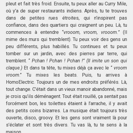
pleut et fait très froid. Ensuite, tu peux aller au Curry Mile,
où y’a de super restaurants indiens. Après, tu te trouves
dans de petites rues étroites, qui n’inspirent pas
confiance, dans des quartiers qui craignent un peu. Là, tu
commences à entendre “
vrooom, vroom, vrooom.”
(Il
mime des murs qui tremblent). Tu peux voir des gens un
peu différents, plus habillés. Tu continues et tu peux
tomber sur un jardin, avec des pierres par terre, qui
tremblent. “
Pchan ! Pchan ! Pchan !”
(Il imite un son qui
claque.)
Et dans ta tête, tu mixes déjà ça avec le “
vroom
vroom
.” Tu mixes les beats. Puis, tu arrives à
HomoElectric. Toujours un de mes endroits préférés. Là,
tout change. C’était dans un vieux manoir abandonné, mais
je crois qu’ils déménagent. Tout était rouillé, ça sentait pas
forcément bon, les toilettes étaient à l’arrache, il y avait
des petits coins bizarres. La musique était toujours très
ouverte, disco, groovy. Et les gens sont vraiment là pour
s’éclater et sont très divers. Tu vas là, tu te sens à la
maison.