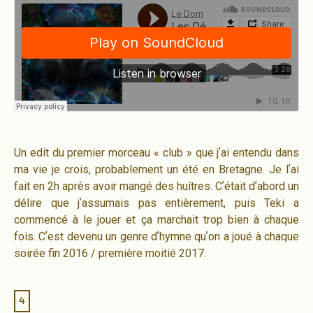
Un edit du premier morceau « club » que jʼai entendu dans
ma vie je crois, probablement un été en Bretagne. Je lʼai
fait en 2h après avoir mangé des huîtres. Cʼétait dʼabord un
délire que jʼassumais pas entièrement, puis Teki a
commencé à le jouer et ça marchait trop bien à chaque
fois. Cʼest devenu un genre dʼhymne quʼon a joué à chaque
soirée fin 2016 / première moitié 2017.
4