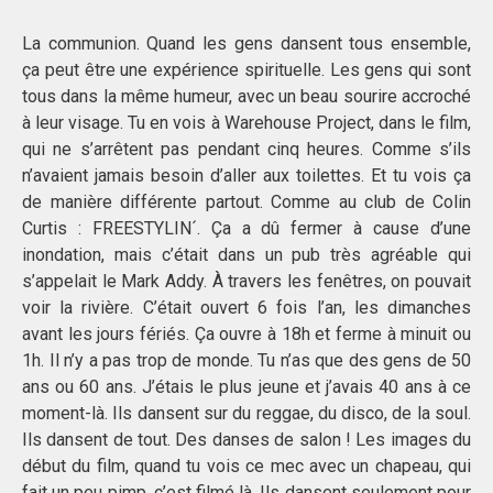
La communion. Quand les gens dansent tous ensemble,
ça peut être une expérience spirituelle. Les gens qui sont
tous dans la même humeur, avec un beau sourire accroché
à leur visage. Tu en vois à Warehouse Project, dans le film,
qui ne s’arrêtent pas pendant cinq heures. Comme s’ils
n’avaient jamais besoin d’aller aux toilettes. Et tu vois ça
de manière différente partout. Comme au club de Colin
Curtis : FREESTYLIN´. Ça a dû fermer à cause d’une
inondation, mais c’était dans un pub très agréable qui
s’appelait le Mark Addy. À travers les fenêtres, on pouvait
voir la rivière. C’était ouvert 6 fois l’an, les dimanches
avant les jours fériés. Ça ouvre à 18h et ferme à minuit ou
1h. Il n’y a pas trop de monde. Tu n’as que des gens de 50
ans ou 60 ans. J’étais le plus jeune et j’avais 40 ans à ce
moment-là. Ils dansent sur du reggae, du disco, de la soul.
Ils dansent de tout. Des danses de salon ! Les images du
début du film, quand tu vois ce mec avec un chapeau, qui
fait un peu pimp, c’est filmé là. Ils dansent seulement pour