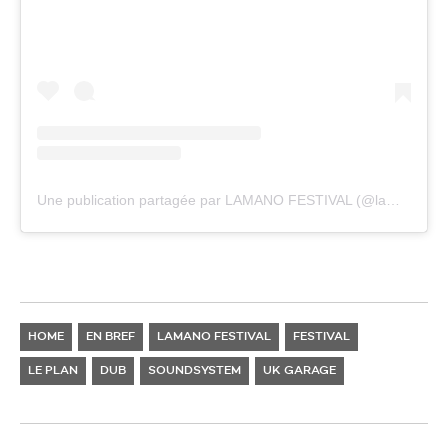
Une publication partagée par LAMANO FESTIVAL (@lamano.festival)
HOME
EN BREF
LAMANO FESTIVAL
FESTIVAL
LE PLAN
DUB
SOUNDSYSTEM
UK GARAGE