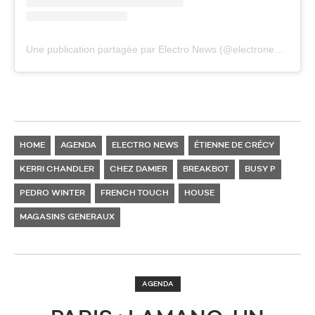
Une publication partagée par Electro News (@electronewsfr)
HOME
AGENDA
ELECTRO NEWS
ÉTIENNE DE CRÉCY
KERRI CHANDLER
CHEZ DAMIER
BREAKBOT
BUSY P
PEDRO WINTER
FRENCH TOUCH
HOUSE
MAGASINS GENERAUX
AGENDA