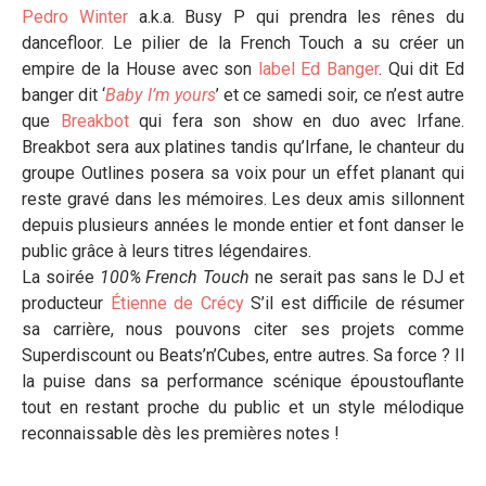
Pedro Winter
a.k.a. Busy P qui prendra les rênes du
dancefloor. Le pilier de la French Touch a su créer un
empire de la House avec son
label Ed Banger
. Qui dit Ed
banger dit ‘
Baby I’m yours
’ et ce samedi soir, ce n’est autre
que
Breakbot
qui fera son show en duo avec Irfane.
Breakbot sera aux platines tandis qu’Irfane, le chanteur du
groupe Outlines posera sa voix pour un effet planant qui
reste gravé dans les mémoires. Les deux amis sillonnent
depuis plusieurs années le monde entier et font danser le
public grâce à leurs titres légendaires.
La soirée
100% French Touch
ne serait pas sans le DJ et
producteur
Étienne de Crécy
S’il est difficile de résumer
sa carrière, nous pouvons citer ses projets comme
Superdiscount ou Beats’n’Cubes, entre autres. Sa force ? Il
la puise dans sa performance scénique époustouflante
tout en restant proche du public et un style mélodique
reconnaissable dès les premières notes !