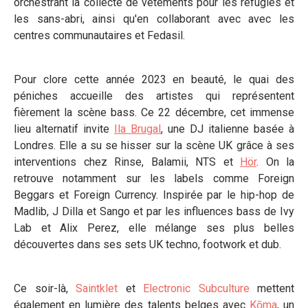
orchestrant la collecte de vêtements pour les réfugiés et
les sans-abri, ainsi qu'en collaborant avec avec les
centres communautaires et Fedasil.
Pour clore cette année 2023 en beauté, le quai des
péniches accueille des artistes qui représentent
fièrement la scène bass. Ce 22 décembre, cet immense
lieu alternatif invite
Ila Brugal
, une DJ italienne basée à
Londres. Elle a su se hisser sur la scène UK grâce à ses
interventions chez Rinse, Balamii, NTS et
Hör
. On la
retrouve notamment sur les labels comme Foreign
Beggars et Foreign Currency. Inspirée par le hip-hop de
Madlib, J Dilla et Sango et par les influences bass de Ivy
Lab et Alix Perez, elle mélange ses plus belles
découvertes dans ses sets UK techno, footwork et dub.
Ce soir-là,
Saintklet
et
Electronic Subculture
mettent
également en lumière des talents belges avec
Kōma
, un