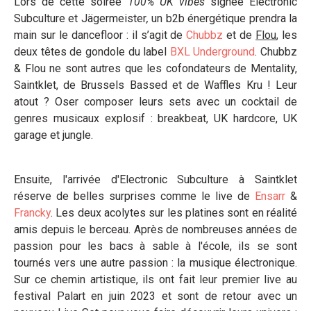
Lors de cette soirée
100% UK vibes
signée Electronic
Subculture et Jägermeister
,
un b2b énergétique prendra la
main sur le dancefloor : il s’agit de
Chubbz
et de
Flou
, les
deux têtes de gondole du label
BXL Underground
. Chubbz
& Flou ne sont autres que les cofondateurs de Mentality,
Saintklet, de Brussels Bassed et de Waffles Kru ! Leur
atout ? Oser composer leurs sets avec un cocktail de
genres musicaux explosif : breakbeat, UK hardcore, UK
garage et jungle.
Ensuite, l'arrivée d'Electronic Subculture à Saintklet
réserve de belles surprises comme le live de
Ensarr
&
Francky
. Les deux acolytes sur les platines sont en réalité
amis depuis le berceau. Après de nombreuses années de
passion pour les bacs à sable à l'école, ils se sont
tournés vers une autre passion : la musique électronique.
Sur ce chemin artistique, ils ont fait leur premier live au
festival Palart en juin 2023 et sont de retour avec un