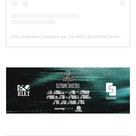
Une publication partagée par Saintklet (@saintklet.brussels)