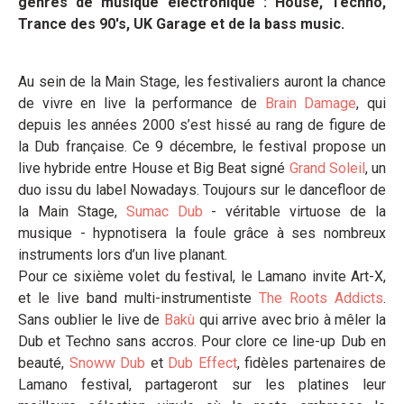
genres de musique électronique : House, Techno,
Trance des 90's, UK Garage et de la bass music.
Au sein de la Main Stage, les festivaliers auront la chance
de vivre en live la performance de
Brain Damage
, qui
depuis les années 2000 s’est hissé au rang de figure de
la Dub française. Ce 9 décembre, le festival propose un
live hybride entre House et Big Beat signé
Grand Soleil
, un
duo issu du label Nowadays. Toujours sur le dancefloor de
la Main Stage,
Sumac Dub
- véritable virtuose de la
musique - hypnotisera la foule grâce à ses nombreux
instruments lors d’un live planant.
Pour ce sixième volet du festival, le Lamano invite Art-X,
et le live band multi-instrumentiste
The Roots Addicts
.
Sans oublier le live de
Bakù
qui arrive avec brio à mêler la
Dub et Techno sans accros. Pour clore ce line-up Dub en
beauté,
Snoww Dub
et
Dub Effect
, fidèles partenaires de
Lamano festival, partageront sur les platines leur