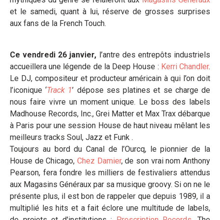
et le samedi, quant à lui, réserve de grosses surprises
aux fans de la French Touch.
Ce vendredi 26 janvier,
l’antre des entrepôts industriels
accueillera une légende de la Deep House :
Kerri Chandler
.
Le DJ, compositeur et producteur américain à qui l’on doit
l’iconique ‘
Track 1
’ dépose ses platines et se charge de
nous faire vivre un moment unique. Le boss des labels
Madhouse Records, Inc., Grei Matter et Max Trax débarque
à Paris pour une session House de haut niveau mêlant les
meilleurs tracks Soul, Jazz et Funk .
Toujours au bord du Canal de l’Ourcq, le pionnier de la
House de Chicago,
Chez Damier
, de son vrai nom Anthony
Pearson, fera fondre les milliers de festivaliers attendus
aux Magasins Généraux par sa musique groovy. Si on ne le
présente plus, il est bon de rappeler que depuis 1989, il a
multiplié les hits et a fait éclore une multitude de labels,
de projets et d'institutions :
Prescription Records
, The