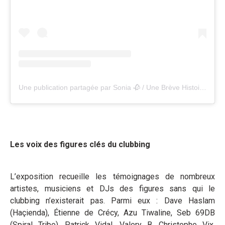
Une publication partagée par Sonia 🥀 / Une Brève Histoire d’Art (@unebrevehistoiredart)
Les voix des figures clés du clubbing
L’exposition recueille les témoignages de nombreux
artistes, musiciens et DJs des figures sans qui le
clubbing n’existerait pas. Parmi eux : Dave Haslam
(Haçienda), Étienne de Crécy, Azu Tiwaline, Seb 69DB
(Spiral Tribe), Patrick Vidal, Valery B, Christophe Vix,