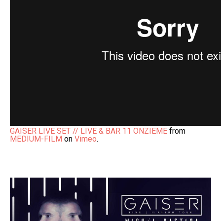
GAISER LIVE SET // LIVE & BAR 11 ONZIEME
from
MEDIUM-FILM
on
Vimeo
.