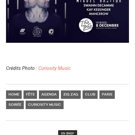
Crédits Photo :
Curiosity Music
HOME
FÊTE
AGENDA
ZIG ZAG
CLUB
PARIS
SOIRÉE
CURIOSITY MUSIC
EN BREF