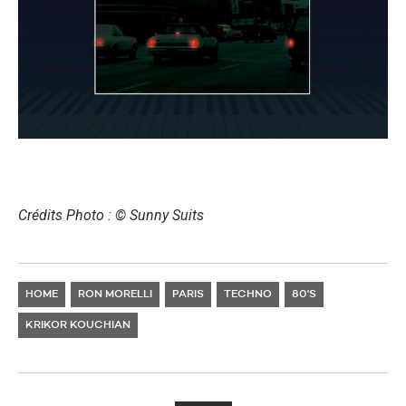
Crédits Photo : © Sunny Suits
HOME
RON MORELLI
PARIS
TECHNO
80'S
KRIKOR KOUCHIAN