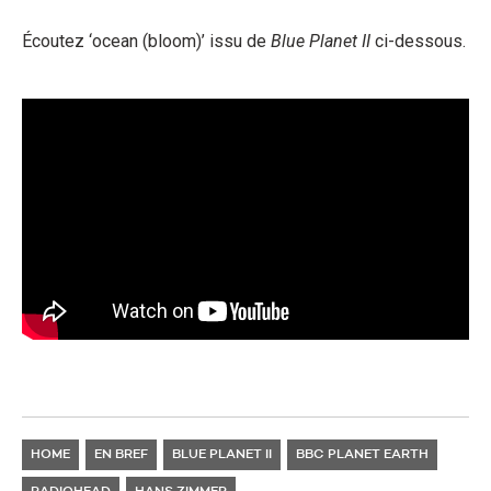
Écoutez ‘ocean (bloom)’ issu de
Blue Planet II
ci-dessous.
HOME
EN BREF
BLUE PLANET II
BBC PLANET EARTH