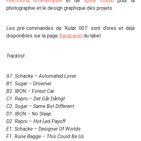
Fee-Gloria Groenemeyer
et de
Spine Studio
pour la
photographie et le design graphique des projets.
Les pré-commandes de 'Kulør 001' sont d’ores et déjà
disponibles sur la page
Bandcamp
du label.
Tracklist :
A1. Schacke – Automated Lover
B1. Sugar – Drowner
B2. IBON – Forest Car
C1. Repro – Det Går Dårligt
C2. Sugar – Same But Different
D1. IBON – No Sleep
D2. Repro – Hot Led Payoff
E1. Schacke – Designer Of Worlds
F1. Rune Bagge – This Could Be Us