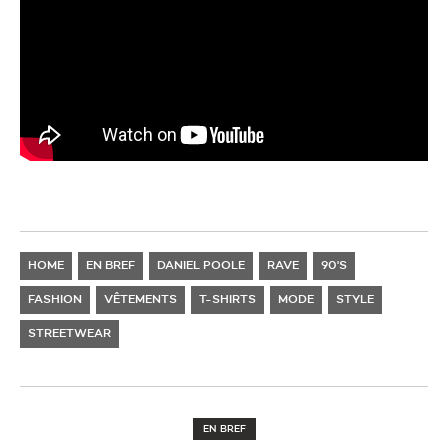
HOME
EN BREF
DANIEL POOLE
RAVE
90'S
FASHION
VÊTEMENTS
T-SHIRTS
MODE
STYLE
STREETWEAR
EN BREF