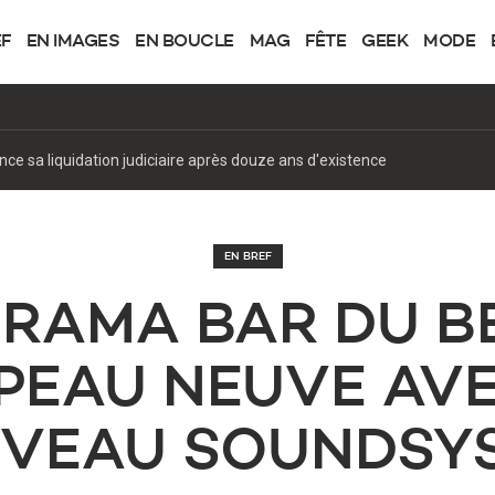
EF
EN IMAGES
EN BOUCLE
MAG
FÊTE
GEEK
MODE
de XRDS avec Steven Van Belle
EN BREF
ORAMA BAR DU B
 PEAU NEUVE AV
VEAU SOUNDSY