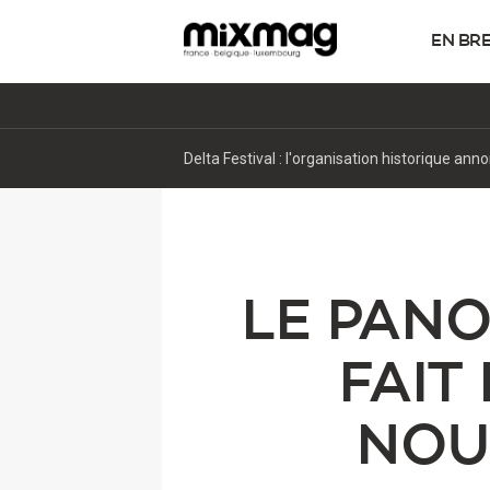
EN BR
Sous le viaduc, la fête: dans les coulisses 
LE PAN
FAIT
NOU