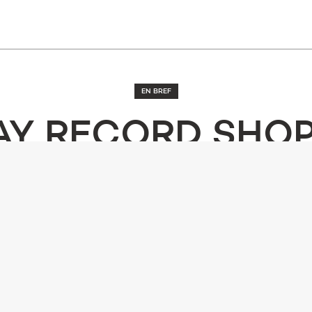
EN BREF
AY RECORD SHOP
ARIS' AVEC DJ DE
el EP du maestro français va paraître sur le label de Kerri 
MIXMAG STAFF
30 AUGUST 2017