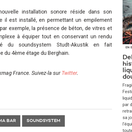
nouvelle installation sonore réside dans son
lle il est installé, en permettant un empilement
par exemple, la présence de béton, de vitres et
mplexe à équiper tout en conservant un rendu
ité du soundsystem Studt-Akustik en fait
EN 
ce du 4ème étage du Berghain.
Del
hi
liq
ixmag France. Suivez-la sur
Twitter
.
do
Fragi
Fest
liqui
par 
retra
sa j
MA BAR
SOUNDSYSTEM
l'équ
tout