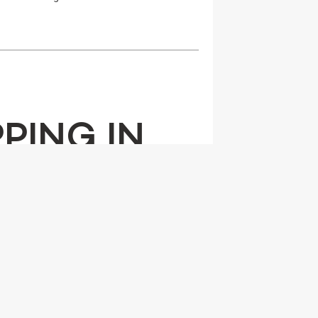
PING IN
EP
Chandler