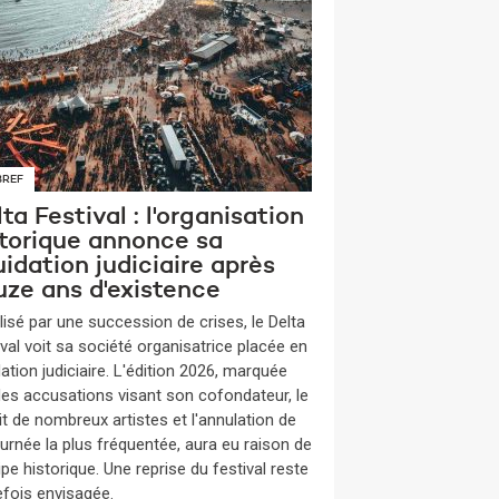
BREF
ta Festival : l'organisation
storique annonce sa
uidation judiciaire après
uze ans d'existence
lisé par une succession de crises, le Delta
ival voit sa société organisatrice placée en
dation judiciaire. L'édition 2026, marquée
des accusations visant son cofondateur, le
it de nombreux artistes et l'annulation de
ournée la plus fréquentée, aura eu raison de
ipe historique. Une reprise du festival reste
efois envisagée.