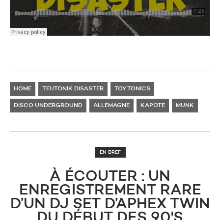
HOME
TEUTONIK DISASTER
TOY TONICS
DISCO UNDERGROUND
ALLEMAGNE
KAPOTE
MUNK
EN BREF
À ÉCOUTER : UN
ENREGISTREMENT RARE
D’UN DJ SET D’APHEX TWIN
DU DÉBUT DES 90'S