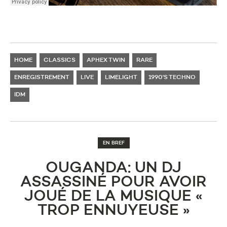
HOME
CLASSICS
APHEX TWIN
RARE
ENREGISTREMENT
LIVE
LIMELIGHT
1990'S TECHNO
IDM
EN BREF
OUGANDA: UN DJ
ASSASSINÉ POUR AVOIR
JOUÉ DE LA MUSIQUE «
TROP ENNUYEUSE »