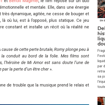
ff
et
Benoît Magimel
, le film repose sur un duo
 émotionnelle et mentale. Elle, dans une énergie
st très dynamique, agitée, ne cesse de bouger et
à où lui, est à l’opposé, plus statique. Ce jeu
EN 
re constant et installe un récit où la réalité ne
Del
hi
liq
do
À cause de cette perte brutale, Romy plonge peu à
Fragi
la conduit au bord de la folie. Mes films sont
Fest
liqui
s, l’héroïne de Mi Amor est sans doute l’une de
par 
par la perte d’un être cher
».
retra
sa j
l'équ
ne de trouble que la musique prend le relais et
tout