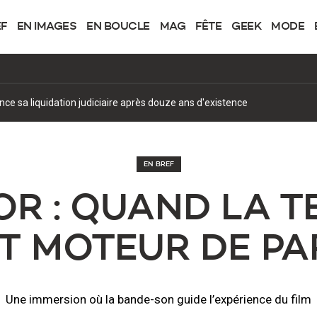
EF
EN IMAGES
EN BOUCLE
MAG
FÊTE
GEEK
MODE
once sa liquidation judiciaire après douze ans d'existence
EN BREF
OR : QUAND LA 
T MOTEUR DE P
Une immersion où la bande-son guide l’expérience du film