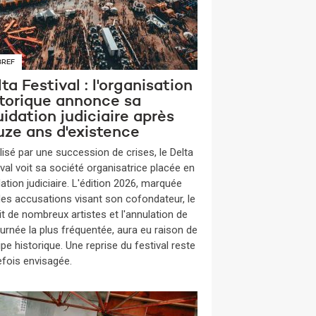
BREF
ta Festival : l'organisation
storique annonce sa
uidation judiciaire après
uze ans d'existence
lisé par une succession de crises, le Delta
ival voit sa société organisatrice placée en
dation judiciaire. L'édition 2026, marquée
des accusations visant son cofondateur, le
it de nombreux artistes et l'annulation de
ournée la plus fréquentée, aura eu raison de
ipe historique. Une reprise du festival reste
efois envisagée.