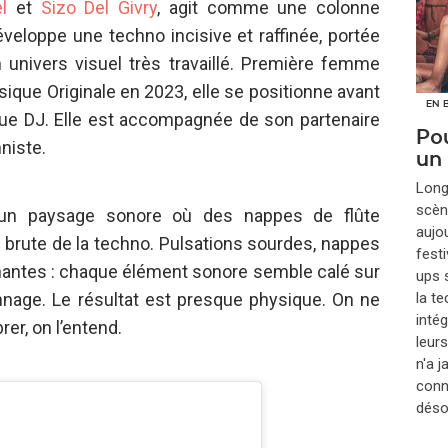
l
et
Sizo Del Givry
, agit comme une colonne
développe une techno incisive et raffinée, portée
n univers visuel très travaillé. Première femme
ique Originale en 2023, elle se positionne avant
EN 
ue DJ. Elle est accompagnée de son partenaire
Pou
niste.
un
​Lon
scèn
 un paysage sonore où des nappes de flûte
aujou
é brute de la techno. Pulsations sourdes, nappes
festi
hantes : chaque élément sonore semble calé sur
ups s
la t
nage. Le résultat est presque physique. On ne
inté
r, on l’entend.
leur
n'a 
conna
déso