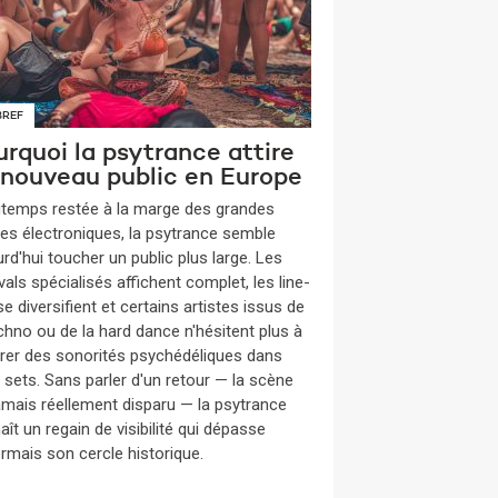
BREF
rquoi la psytrance attire
 nouveau public en Europe
gtemps restée à la marge des grandes
es électroniques, la psytrance semble
rd'hui toucher un public plus large. Les
vals spécialisés affichent complet, les line-
e diversifient et certains artistes issus de
echno ou de la hard dance n'hésitent plus à
grer des sonorités psychédéliques dans
s sets. Sans parler d'un retour — la scène
jamais réellement disparu — la psytrance
ît un regain de visibilité qui dépasse
rmais son cercle historique.