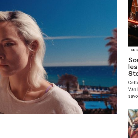
EN 
Sou
le
St
​Cet
Van B
savo