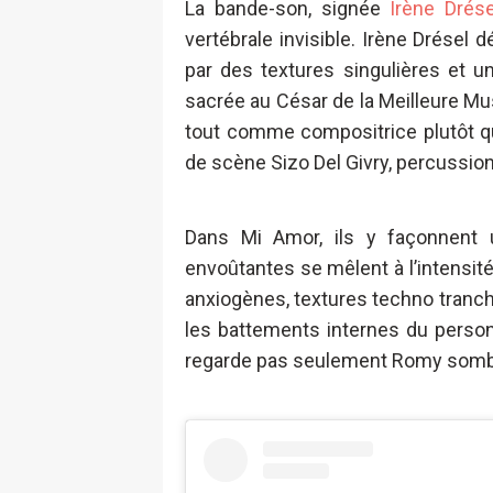
La bande-son, signée
Irène Drése
vertébrale invisible. Irène Drésel 
par des textures singulières et u
sacrée au César de la Meilleure Mus
tout comme compositrice plutôt q
de scène Sizo Del Givry, percussion
Dans Mi Amor, ils y façonnent
envoûtantes se mêlent à l’intensit
anxiogènes, textures techno tranc
les battements internes du person
regarde pas seulement Romy sombre