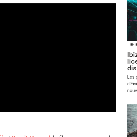
EN 
Ibi
lic
di
Les 
d'Ei
nouve