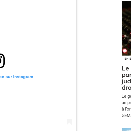
EN 
Le
par
ion sur Instagram
jud
dro
Le g
un p
à l’
GEMA