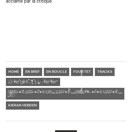
acclamé par la critique.
HOME
EN BREF
EN BOUCLE
FOUR TET
TRACKS
⣎⡇ꉺᲚ༽இ-̛)ྀ◞ ༎ຶ ༽ৣৢৢ؞؞ꉺᲚؖ ꉺᲚ”
̸ ̡ ̸ ҉ ҉ ҉ ҉ ҉ ҉ ҉.-๑ඕั ҉ ̡ ̸ ̡ ҉ ҉ ҉ ҉ ҉.-๑ඕั๑ඕ ҉ ̸ ̡ ҉ ̸ ҉ ҉ ҉ ̡ ̡ ̡ ҉ ̡ ̡ ҉ ҉ ̡ ҉ ҉ ҉.-ั๑ඕััั ҉ ̡ ̡ ̡ ̡ ̡ ҉ ҉ ҉ ҉ ҉ ҉ ҉ ҉ัััััััััััััััััััััััั҉҉҉҉ั҉_FR.-๑ඕั๑ඕ ҉ ̸ ̡ ̸ ̡ ҉ ҉ ҉ ҉.-ั๑ඕั ҉ ̡ ̡ ̡ ̡
̡ ҉.-ััั ҉ ҉
KIERAN HEBDEN