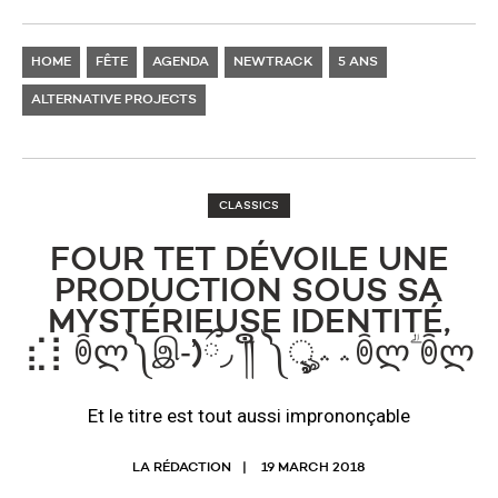
HOME
FÊTE
AGENDA
NEWTRACK
5 ANS
ALTERNATIVE PROJECTS
CLASSICS
FOUR TET DÉVOILE UNE
PRODUCTION SOUS SA
MYSTÉRIEUSE IDENTITÉ,
⣎⡇ꉺᲚ༽இ-̛)ྀ◞ ༎ຶ ༽ৣৢৢ؞؞ꉺᲚؖ ꉺᲚ
Et le titre est tout aussi imprononçable
LA RÉDACTION
19 MARCH 2018