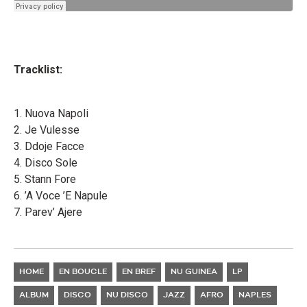
Tracklist:
1. Nuova Napoli
2. Je Vulesse
3. Ddoje Facce
4. Disco Sole
5. Stann Fore
6. ’A Voce ’E Napule
7. Parev’ Ajere
HOME
EN BOUCLE
EN BREF
NU GUINEA
LP
ALBUM
DISCO
NU DISCO
JAZZ
AFRO
NAPLES