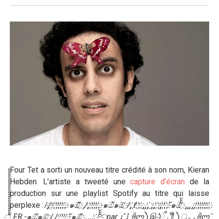
Four Tet a sorti un nouveau titre crédité à son nom, Kieran
Hebden. L’artiste a tweeté une
capture d'écran
de la
production sur une playlist Spotify au titre qui laisse
perplexe :
̸ ̡ ̸ ҉ ҉ ҉ ҉ ҉ ҉ ҉.-
๑
ඕ
҉ ̡ ̸ ̡ ҉ ҉ ҉ ҉ ҉.-
๑
ඕ
ั๑
ඕ ҉ ̸ ̡ ҉ ̸ ҉ ҉ ҉ ̡ ̡ ̡ ҉ ̡ ̡ ҉ ҉ ̡ ҉ ҉ ҉.-
ั๑
ඕ
҉ ̡ ̡ ̡ ̡ ̡ ҉ ҉ ҉ ҉ ҉ ҉ ҉
҉_FR.-
๑
ඕ
ั๑
ඕ ҉ ̸ ̡ ̸ ̡ ҉ ҉ ҉ ҉.-
ั๑
ඕ
҉ ̡ ̡ ̡ ̡ ̡ ҉.-
҉ ҉ par ⣎⡇ꉺლ༽இ-̛)ྀ
◞
༎ຶ ༽ৣৢৢ
؞؞
ꉺლؖ