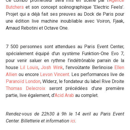
Ce combo prometteur sera mis en scène par l’
Agence
Butchers
et son concept scénographique ‘Electric Feels’.
Projet qui a déjà fait ses preuves au Dock de Paris pour
une édition live machine inoubliable avec Voiron, Fjaak,
Arnaud Rebotini et Octave One.
7 500 personnes sont attendues au Paris Event Center,
spécialement équipé d'un système Funktion-One Evo 7,
pour venir saluer en rythme l’indétrônable parrain de la
house
Lil Louis
,
Josh Wink
, l’envoûtante Berlinoise
Ellen
Allien
ou encore
Levon Vincent
. Les performances live de
Paranoïd London
, Wlderz, le fondateur du label Rive Droite
Thomas Delecroix
seront précédées d'une première
partie, live également, d’
Acid Arab
au complet.
Rendez-vous de 22h30 à 9h le 14 avril au Paris Event
Center. Billetterie et information
ici
.