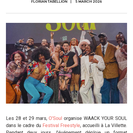
FLORIAN TABELLION
5 MARCH 2026
Les 28 et 29 mars,
O’Soul
organise WAACK YOUR SOUL
dans le cadre du
Festival
Freestyle
, accueilli à La Villette.
Pendant deux jours, l’événement déploie un format