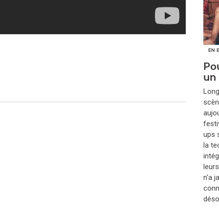
EN 
Pou
un
​Lon
scèn
aujou
festi
ups s
la t
inté
leur
n'a 
conna
déso