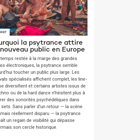
BREF
rquoi la psytrance attire
 nouveau public en Europe
gtemps restée à la marge des grandes
es électroniques, la psytrance semble
rd'hui toucher un public plus large. Les
vals spécialisés affichent complet, les line-
e diversifient et certains artistes issus de
echno ou de la hard dance n'hésitent plus à
grer des sonorités psychédéliques dans
s sets. Sans parler d'un retour — la scène
jamais réellement disparu — la psytrance
ît un regain de visibilité qui dépasse
rmais son cercle historique.