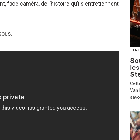
t, face caméra, de l’histoire qu’ils entretiennent
sous.
EN 
Sou
le
St
​Cet
Van B
savo