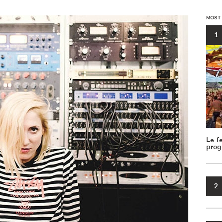
MOST
1
Le f
prog
2