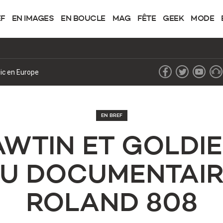
EF
EN IMAGES
EN BOUCLE
MAG
FÊTE
GEEK
MODE
lic en Europe
EN BREF
AWTIN ET GOLDI
U DOCUMENTAIRE
ROLAND 808