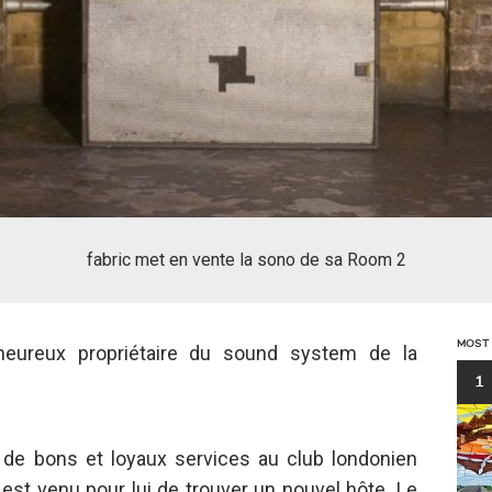
fabric met en vente la sono de sa Room 2
MOST
’heureux propriétaire du sound system de la
1
du de bons et loyaux services au club londonien
est venu pour lui de trouver un nouvel hôte. Le