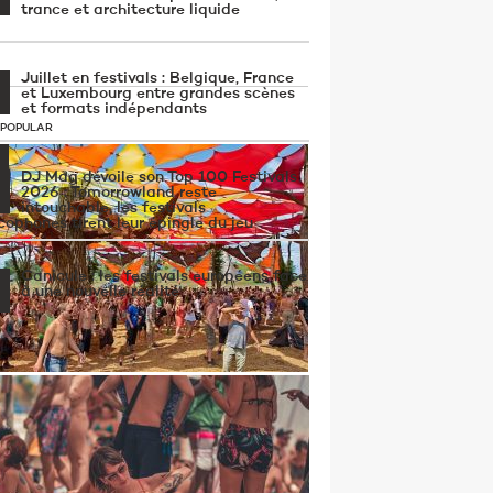
trance et architecture liquide
Juillet en festivals : Belgique, France
et Luxembourg entre grandes scènes
et formats indépendants
 POPULAR
DJ Mag dévoile son Top 100 Festivals
2026 : Tomorrowland reste
intouchable, les festivals
cophones tirent leur épingle du jeu
Canicule : les festivals européens face
à une nouvelle réalité
estival psytrance Ozora met fin à sa
rammation musicale après deux décès
Paradise City 2026 : chronique d’un