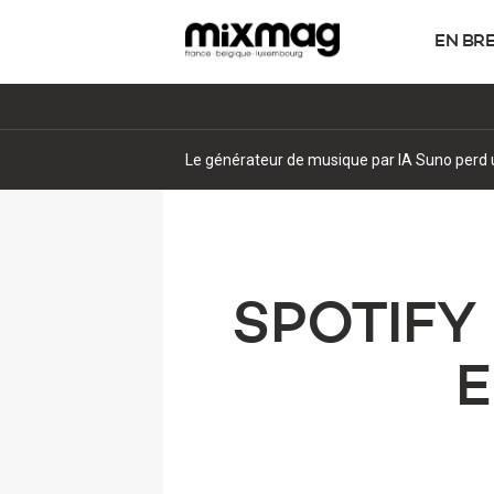
EN BR
Esperanzah! pourrait-il quitter l'Abbaye de F
SPOTIFY
E