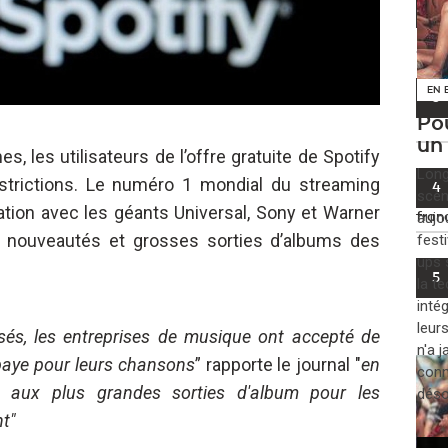
2
EN 
3
Po
un
s, les utilisateurs de l’offre gratuite de Spotify
​Lon
estrictions. Le numéro 1 mondial du streaming
4
scèn
ation avec les géants Universal, Sony et Warner
aujo
fran
x nouveautés et grosses sorties d’albums des
fest
ups 
5
la t
inté
leur
és, les entreprises de musique ont accepté de
n'a 
paye pour leurs chansons
” rapporte le journal "
en
conn
cès aux plus grandes sorties d'album pour les
déso
t"