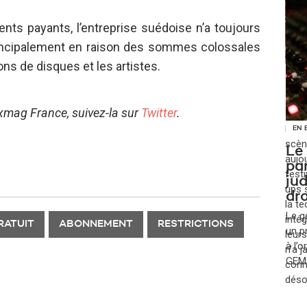
nts payants, l’entreprise suédoise n’a toujours
rincipalement en raison des sommes colossales
ons de disques et les artistes.
EN 
Pou
un
ixmag France, suivez-la sur
Twitter
.
​Lon
EN 
scèn
Le
aujou
pa
festi
jud
ups s
dro
la t
Le g
inté
RATUIT
ABONNEMENT
RESTRICTIONS
un p
leur
à l’
n'a 
GEMA
conna
déso