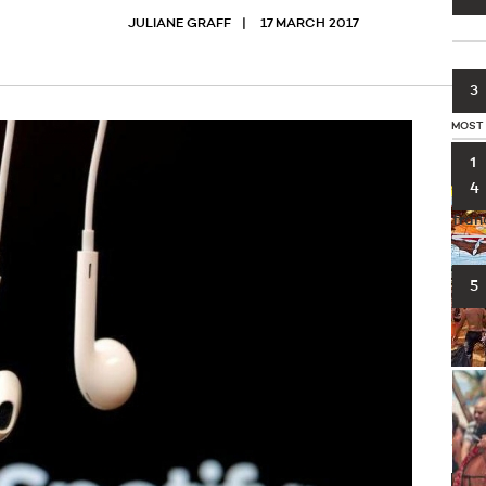
JULIANE GRAFF
17 MARCH 2017
3
MOST
1
4
fran
5
Le f
prog