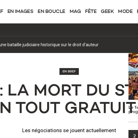
EF
EN IMAGES
EN BOUCLE
MAG
FÊTE
GEEK
MODE
MOST
1
loreffe ? Un avenir en question malgré l'attachement au site
EN BREF
 : LA MORT DU S
N TOUT GRATUIT
Le f
prog
Les négociations se jouent actuellement
2