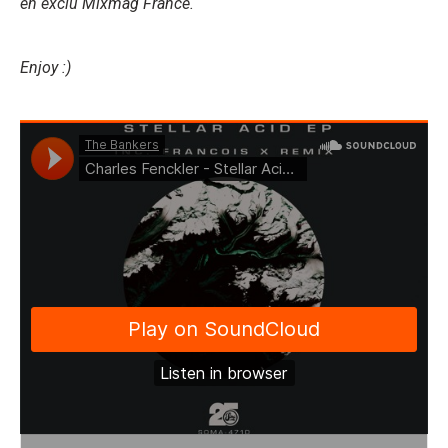
en exclu Mixmag France.
Enjoy :)