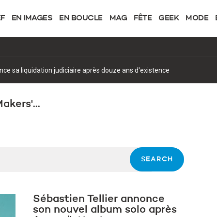
EF
EN IMAGES
EN BOUCLE
MAG
FÊTE
GEEK
MODE
once sa liquidation judiciaire après douze ans d'existence
akers'...
Sébastien Tellier annonce
son nouvel album solo après