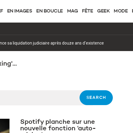
EF
EN IMAGES
EN BOUCLE
MAG
FÊTE
GEEK
MODE
once sa liquidation judiciaire après douze ans d'existence
ng'...
Spotify planche sur une
nouvelle fonction ‘auto-