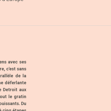
éens avec ses
re, c'est sans
allèle de la
ne déferlante
e Detroit aux
out le gratin
ouissants. Du
à cinq étapes