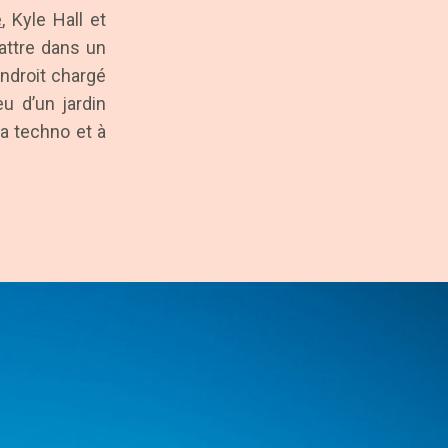
e
, Kyle Hall et
battre dans un
endroit chargé
eu d’un jardin
la techno et à