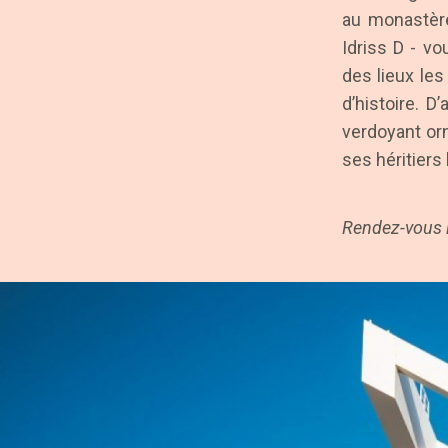
au monastè
Idriss D - vo
des lieux les
d’histoire. D
verdoyant orn
ses héritiers 
Rendez-vous le