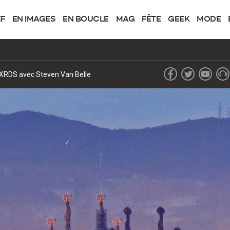
EF
EN IMAGES
EN BOUCLE
MAG
FÊTE
GEEK
MODE
de XRDS avec Steven Van Belle