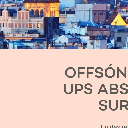
OFFSÓNA
UPS AB
SUR
Un des re