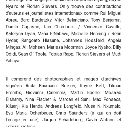
Nyairo et Florian Sievers. On y trouve des contributions
d’auteurs et journalistes internationaux comme Rui Miguel
Abreu, Bard Bardetzky, Vitor Belanciano, Tony Benjamin,
Danilo Capasso, Iain Chambers / Vincenzo Cavallo,
Kateryna Dysa, Maha ElNabawi, Michelle Henning / Rehn
Hyder, Rangoato Hlasane, Johannes Hossfeld, Angela
Mingas, Ali Mohsen, Marissa Moorman, Joyce Nyairo, Billy
Odidi, Sean O ' Toole, Tobias Rapp, Florian Sievers et Mudi
Yahaya.
Il comprend des photographies et images d’archives
signées Anita Baumann, Beezer, Royce Bett, Tilman
Brembs, Giovanni Calemma, Martin Eberle, Mosa'ab
Elshamy, Nina Fischer & Maroan el Sani, Max Fonseca,
Kiluanji Kia Henda, Andreas Langfeld, Musa N. Nxumalo,
Eva Maria Ocherbauer, Chris Saunders (à qui on doit
l’image en une), Jürgen Schadeberg, Gavin Watson et
Tobias Zielony.