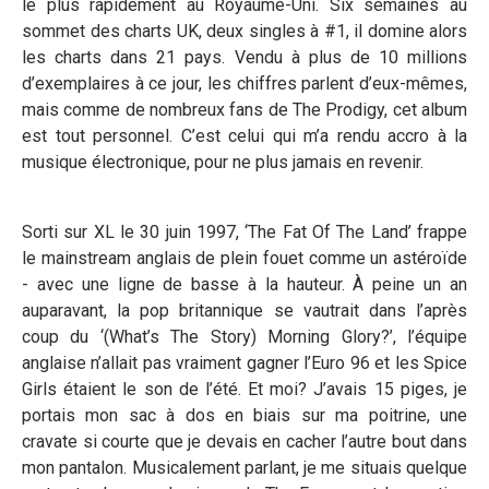
le plus rapidement au Royaume-Uni. Six semaines au
sommet des charts UK, deux singles à #1, il domine alors
les charts dans 21 pays. Vendu à plus de 10 millions
d’exemplaires à ce jour, les chiffres parlent d’eux-mêmes,
mais comme de nombreux fans de The Prodigy, cet album
est tout personnel. C’est celui qui m’a rendu accro à la
musique électronique, pour ne plus jamais en revenir.
Sorti sur XL le 30 juin 1997, ‘The Fat Of The Land’ frappe
le mainstream anglais de plein fouet comme un astéroïde
- avec une ligne de basse à la hauteur. À peine un an
auparavant, la pop britannique se vautrait dans l’après
coup du ‘(What’s The Story) Morning Glory?’, l’équipe
anglaise n’allait pas vraiment gagner l’Euro 96 et les Spice
Girls étaient le son de l’été. Et moi? J’avais 15 piges, je
portais mon sac à dos en biais sur ma poitrine, une
cravate si courte que je devais en cacher l’autre bout dans
mon pantalon. Musicalement parlant, je me situais quelque