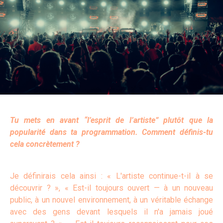
Tu mets en avant “l’esprit de l’artiste” plutôt que la
popularité dans ta programmation. Comment définis-tu
cela concrètement ?
Je définirais cela ainsi : « L'artiste continue-t-il à se
découvrir ? », « Est-il toujours ouvert — à un nouveau
public, à un nouvel environnement, à un véritable échange
avec des gens devant lesquels il n'a jamais joué