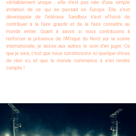
véritablement unique ; elle n'est pas née d'une simple
imitation de ce qui se passait en Europe. Elle s'est
développée de l'intérieur. Sandbox s'est efforcé de
contribuer à la faire grandir et de la faire connaître au
monde entier. Quant à savoir si nous contribuons à
renforcer la présence de l'Afrique du Nord sur la scène
internationale, je laisse aux autres le soin d'en juger. Ce
que je sais, c'est que nous construisons ici quelque chose
de réel ici, et que le monde commence à s'en rendre
compte !