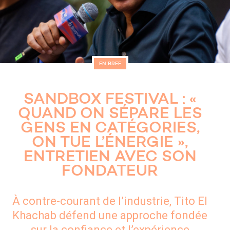
EN BREF
SANDBOX FESTIVAL : «
QUAND ON SÉPARE LES
GENS EN CATÉGORIES,
ON TUE L’ÉNERGIE »,
ENTRETIEN AVEC SON
FONDATEUR
À contre-courant de l’industrie, Tito El
Khachab défend une approche fondée
sur la confiance et l’expérience