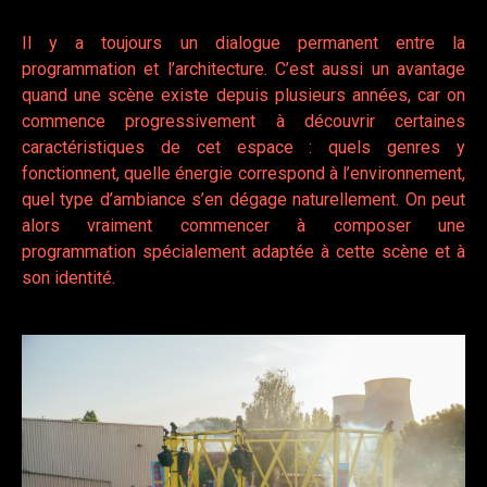
Il y a toujours un dialogue permanent entre la
programmation et l’architecture. C’est aussi un avantage
quand une scène existe depuis plusieurs années, car on
commence progressivement à découvrir certaines
caractéristiques de cet espace : quels genres y
fonctionnent, quelle énergie correspond à l’environnement,
quel type d’ambiance s’en dégage naturellement. On peut
alors vraiment commencer à composer une
programmation spécialement adaptée à cette scène et à
son identité.