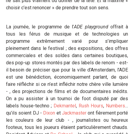
ne sait plus vraiment où donner de la tête. Et la maxime «
choisir c’est renoncer » de prendre tout son sens.
La journée, le programme de l’
ADE playground
offrait à
tous les férus de musique et de technologies un
programme extrêmement varié pour s’impliquer
pleinement dans le festival ; des expositions, des offres
commerciales et des soldes dans certaines boutiques,
des pop-up stores montés par des labels de renom - est-
il besoin de préciser que pour la ville d’Amsterdam, l’ADE
est une bénédiction, économiquement parlant, de quoi
faire réfléchir si ce n’est infléchir notre chère ville lumière
- , des projections de films et de documentaires inédits.
On a pu assister à un tournoi de foot disputé par des
labels house-techno ;
Dekmantel
,
Rush Hours
,
Numbers
…
qu’ils soient DJ -
Dixon
et
Jackmaster
ont fièrement porté
les couleurs de leur club - , journalistes ou heureux
footeux, tous les joueurs étaient particulièrement chauds.