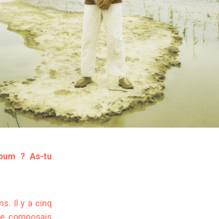
lbum ? As-tu
s. Il y a cinq
 je composais