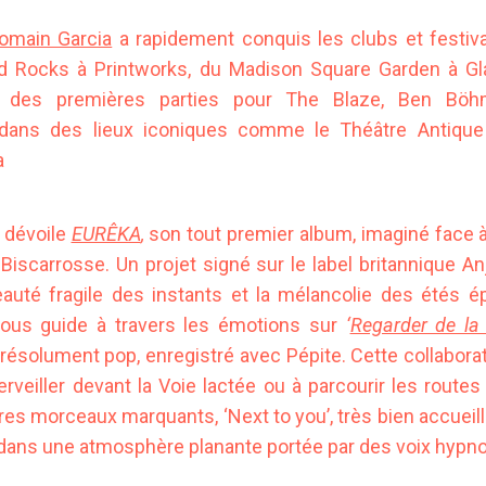
omain Garcia
a rapidement conquis les clubs et festi
ed Rocks à Printworks, du Madison Square Garden à Gl
r des premières parties pour The Blaze, Ben Böh
 dans des lieux iconiques comme le Théâtre Antique
a
l dévoile
EURÊKA
,
son tout premier album, imaginé face à
Biscarrosse. Un projet signé sur le label britannique A
eauté fragile des instants et la mélancolie des étés 
nous guide à travers les émotions sur
‘
Regarder de la 
résolument pop, enregistré avec Pépite. Cette collabora
erveiller devant la Voie lactée ou à parcourir les routes 
res morceaux marquants, ‘Next to you’, très bien accueilli 
dans une atmosphère planante portée par des voix hypno