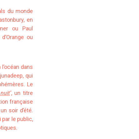
vals du monde
astonbury, en
mer ou Paul
 d’Orange ou
 l’océan dans
njunadeep, qui
éphémères. Le
nuit
’
, un titre
tion française
un soir d’été.
par le public,
tiques.