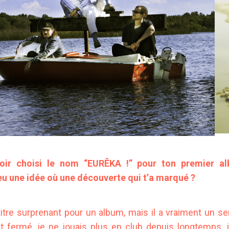
oir choisi le nom “EURÊKA !” pour ton premier a
 une idée où une découverte qui t’a marqué ?
titre surprenant pour un album, mais il a vraiment un sen
ait fermé, je ne jouais plus en club depuis longtemps,