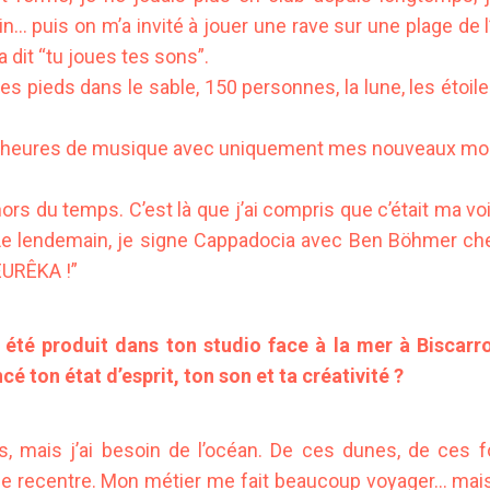
… puis on m’a invité à jouer une rave sur une plage de l’
a dit “tu joues tes sons”.
les pieds dans le sable, 150 personnes, la lune, les étoiles
 heures de musique avec uniquement mes nouveaux mor
s du temps. C’est là que j’ai compris que c’était ma v
. Le lendemain, je signe Cappadocia avec Ben Böhmer che
EURÊKA !”
été produit dans ton studio face à la mer à Biscarr
ncé ton état d’esprit, ton son et ta créativité ?
is, mais j’ai besoin de l’océan. De ces dunes, de ces f
e recentre. Mon métier me fait beaucoup voyager… mais 