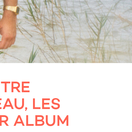
NTRE
AU, LES
ER ALBUM