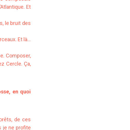
Atlantique. Et
, le bruit des
ceaux. Et là…
oie. Composer,
z Cercle. Ça,
osse, en quoi
orêts, de ces
je ne profite