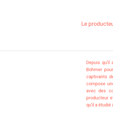
Le producteu
Depuis qu’il
Böhmer pour
captivants de
compose une 
avec des cou
producteur et
qu’il a étudié 