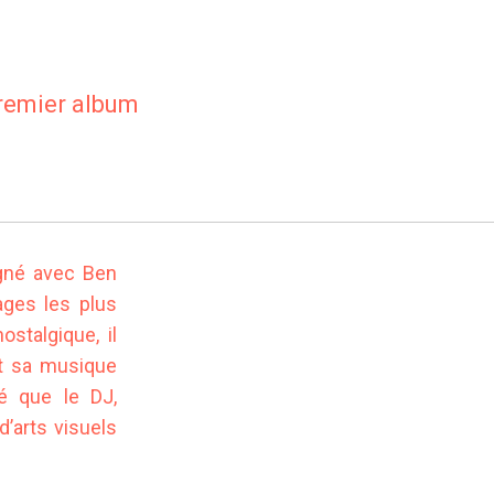
premier album
igné avec Ben
ges les plus
ostalgique, il
nt sa musique
té que le DJ,
d’arts visuels