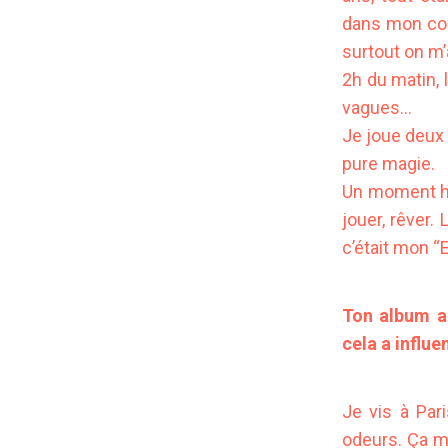
dans mon coin
surtout on m’
2h du matin, 
vagues…
Je joue deux
pure magie.
Un moment hor
jouer, rêver
c’était mon “
Ton album a 
cela a influe
Je vis à Par
odeurs. Ça m