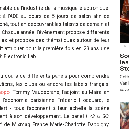
nable de l’industrie de la musique électronique.
t à l’ADE au cours de 5 jours de salon afin de
hé, tout en découvrant les talents de demain et
r. Chaque année, l’événement propose différents
les et propose des thématiques autour de leur
EN 
it attribuer pour la première fois en 23 ans une
Sou
h Electronic Lab.
le
St
au cours de différents panels pour comprendre
​Cet
Van B
utions, les clubs ou encore les labels français.
savo
opol
Tommy Vaudecrane, l’adjoint au Maire en
 l’économie parisienne Frédéric Hocquard, le
ert - tous façonnent à leur échelle la scène
buent à son développement. Le panel
I <3 U SO
,
ef de Mixmag France Marie-Charlotte Dapoigny,