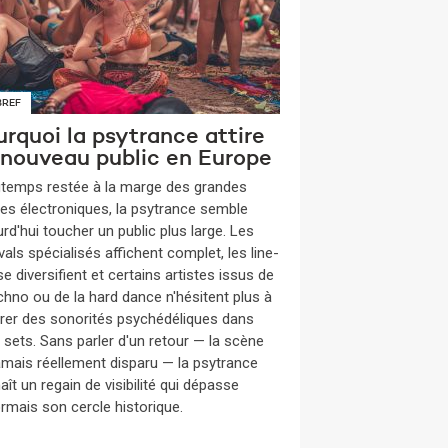
BREF
rquoi la psytrance attire
 nouveau public en Europe
gtemps restée à la marge des grandes
es électroniques, la psytrance semble
rd'hui toucher un public plus large. Les
vals spécialisés affichent complet, les line-
e diversifient et certains artistes issus de
echno ou de la hard dance n'hésitent plus à
grer des sonorités psychédéliques dans
s sets. Sans parler d'un retour — la scène
jamais réellement disparu — la psytrance
ît un regain de visibilité qui dépasse
rmais son cercle historique.