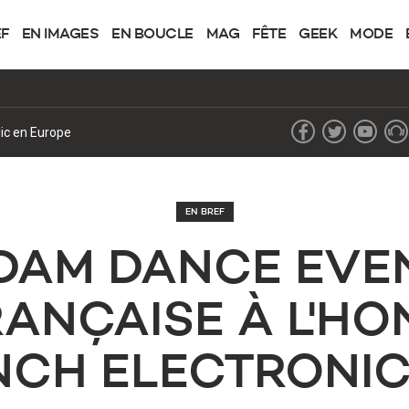
EF
EN IMAGES
EN BOUCLE
MAG
FÊTE
GEEK
MODE
lic en Europe
EN BREF
DAM DANCE EVE
ANÇAISE À L'H
NCH ELECTRONIC