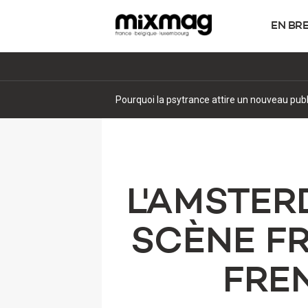
EN BR
Pourquoi la psytrance attire un nouveau pub
L'AMSTER
SCÈNE FR
FRE