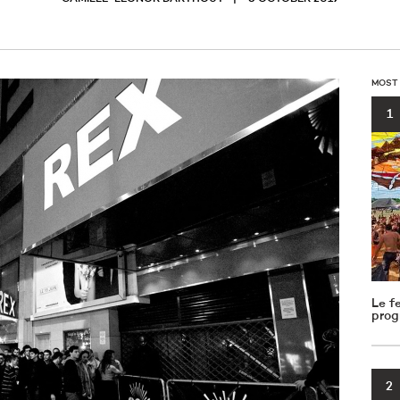
MOST
1
Le f
prog
2