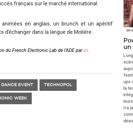
ccès français sur le marché international.
 animées en anglais, un brunch et un apéritif
s d’échanger dans la langue de Molière.
EN 
Pou
un
ion du French Electronic Lab de l’ADE par
ici
.
​Lon
scèn
aujou
festi
ups s
 DANCE EVENT
TECHNOPOL
la t
inté
TRONIC WEEK
leur
n'a 
conna
déso