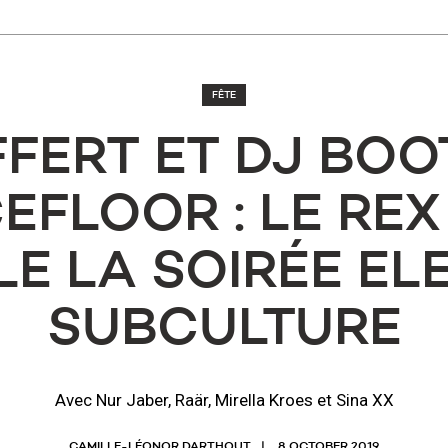
FÊTE
FERT ET DJ BOO
EFLOOR : LE REX
LE LA SOIRÉE EL
SUBCULTURE
Avec Nur Jaber, Raär, Mirella Kroes et Sina XX
CAMILLE-LÉONOR DARTHOUT
8 OCTOBER 2019