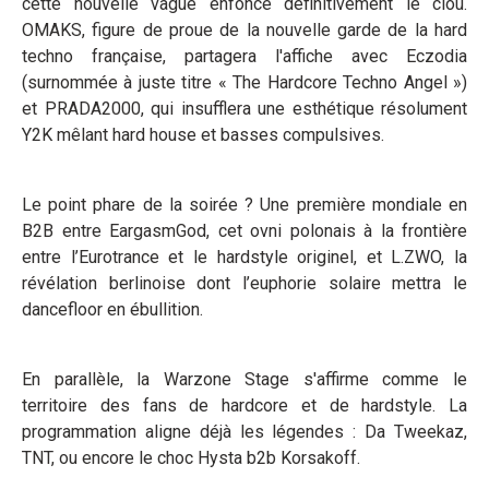
cette nouvelle vague enfonce définitivement le clou.
OMAKS, figure de proue de la nouvelle garde de la hard
techno française, partagera l'affiche avec Eczodia
(surnommée à juste titre « The Hardcore Techno Angel »)
et PRADA2000, qui insufflera une esthétique résolument
Y2K mêlant hard house et basses compulsives.
Le point phare de la soirée ? Une première mondiale en
B2B entre EargasmGod, cet ovni polonais à la frontière
entre l’Eurotrance et le hardstyle originel, et L.ZWO, la
révélation berlinoise dont l’euphorie solaire mettra le
dancefloor en ébullition.
En parallèle, la Warzone Stage s'affirme comme le
territoire des fans de hardcore et de hardstyle. La
programmation aligne déjà les légendes : Da Tweekaz,
TNT, ou encore le choc Hysta b2b Korsakoff.