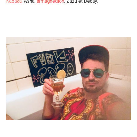
Kabaka
, Asna,
armaghedion
, Zazu et Decay.