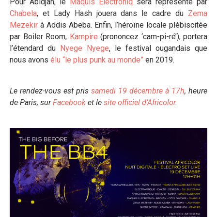
Pour Abidjan, le
Maquis Electroniq
sera représenté par
Chabela
, et Lady Hash jouera dans le cadre du
Zema
Mezekir
à Addis Abeba. Enfin, l’héroïne locale plébiscitée
par Boiler Room,
Kampire
(prononcez ‘cam-pi-ré’), portera
l’étendard du
Nyege Nyege
, le festival ougandais que
nous avons
élu “le plus punk au monde”
en 2019.
Le rendez-vous est pris
samedi 19 décembre à 17h
, heure
de Paris, sur
Facebook
et le
site officiel d’Africolor
.