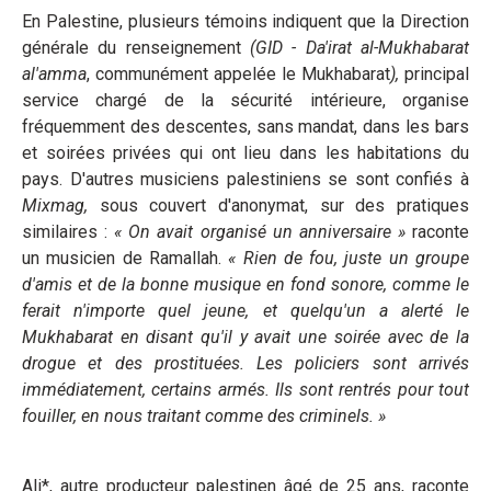
En Palestine, plusieurs témoins indiquent que la Direction
générale du renseignement
(GID - Da'irat al-Mukhabarat
al'amma
, communément appelée le Mukhabarat
),
principal
service chargé de la sécurité intérieure, organise
fréquemment des descentes, sans mandat, dans les bars
et soirées privées qui ont lieu dans les habitations du
pays. D'autres musiciens palestiniens se sont confiés à
Mixmag,
sous couvert d'anonymat, sur des pratiques
similaires :
« On avait organisé un anniversaire »
raconte
un musicien de Ramallah.
« Rien de fou, juste un groupe
d'amis et de la bonne musique en fond sonore, comme le
ferait n'importe quel jeune, et quelqu'un a alerté le
Mukhabarat en disant qu'il y avait une soirée avec de la
drogue et des prostituées. Les policiers sont arrivés
immédiatement, certains armés. Ils sont rentrés pour tout
fouiller, en nous traitant comme des criminels. »
Ali*, autre producteur palestinen âgé de 25 ans, raconte