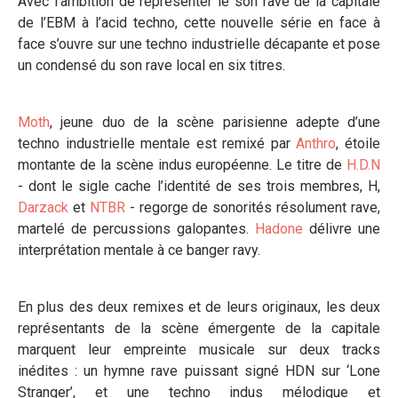
Avec l’ambition de représenter le son rave de la capitale
de l’EBM à l’acid techno, cette nouvelle série en face à
face s’ouvre sur une techno industrielle décapante et pose
un condensé du son rave local en six titres.
Moth
, jeune duo de la scène parisienne adepte d’une
techno industrielle mentale est remixé par
Anthro
, étoile
montante de la scène indus européenne. Le titre de
H.D.N
- dont le sigle cache l’identité de ses trois membres, H,
Darzack
et
NTBR
- regorge de sonorités résolument rave,
martelé de percussions galopantes.
Hadone
délivre une
interprétation mentale à ce banger ravy.
En plus des deux remixes et de leurs originaux, les deux
représentants de la scène émergente de la capitale
marquent leur empreinte musicale sur deux tracks
inédites : un hymne rave puissant signé HDN sur ‘Lone
Stranger’, et une techno indus mélodique et