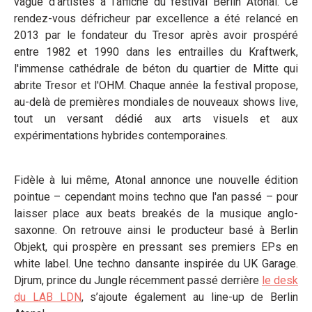
vague d’artistes à l’affiche du festival Berlin Atonal. Ce
rendez-vous défricheur par excellence a été relancé en
2013 par le fondateur du Tresor après avoir prospéré
entre 1982 et 1990 dans les entrailles du Kraftwerk,
l'immense cathédrale de béton du quartier de Mitte qui
abrite Tresor et l'OHM. Chaque année la festival propose,
au-delà de premières mondiales de nouveaux shows live,
tout un versant dédié aux arts visuels et aux
expérimentations hybrides contemporaines.
Fidèle à lui même, Atonal annonce une nouvelle édition
pointue – cependant moins techno que l'an passé – pour
laisser place aux beats breakés de la musique anglo-
saxonne. On retrouve ainsi le producteur basé à Berlin
Objekt, qui prospère en pressant ses premiers EPs en
white label. Une techno dansante inspirée du UK Garage.
Djrum, prince du Jungle récemment passé derrière
le desk
du LAB LDN
, s’ajoute également au line-up de Berlin