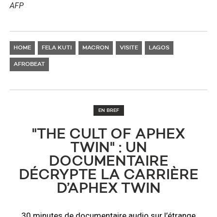
AFP
HOME
FELA KUTI
MACRON
VISITE
LAGOS
AFROBEAT
EN BREF
"​THE CULT OF APHEX
TWIN" : UN
DOCUMENTAIRE
DÉCRYPTE LA CARRIÈRE
D’APHEX TWIN
30 minutes de documentaire audio sur l’étrange