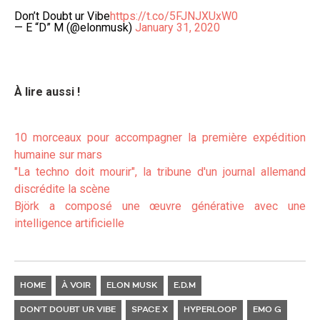
Don’t Doubt ur Vibe
https://t.co/5FJNJXUxW0
— E “D” M (@elonmusk)
January 31, 2020
À lire aussi !
10 morceaux pour accompagner la première expédition
humaine sur mars
"L
a techno doit mourir", la tribune d'un journal allemand
discrédite la scène
Björk a composé une œuvre générative avec une
intelligence artificielle
HOME
À VOIR
ELON MUSK
E.D.M
DON'T DOUBT UR VIBE
SPACE X
HYPERLOOP
EMO G