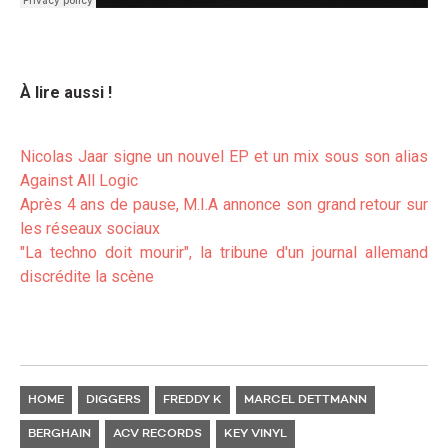
À lire aussi !
Nicolas Jaar signe un nouvel EP et un mix sous son alias
Against All Lo
gic
Après 4 ans de pause, M.I.A
annonce son grand retour sur
les réseaux sociaux
"L
a techno doit mourir", la tribune d'un journal allemand
discrédite la scène
HOME
DIGGERS
FREDDY K
MARCEL DETTMANN
BERGHAIN
ACV RECORDS
KEY VINYL