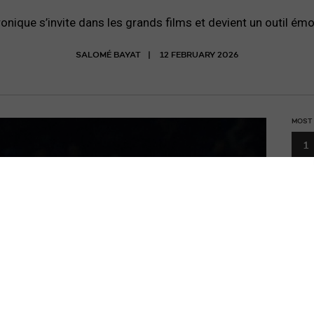
ronique s’invite dans les grands films et devient un outil ém
SALOMÉ BAYAT
12 FEBRUARY 2026
MOST
1
Le f
prog