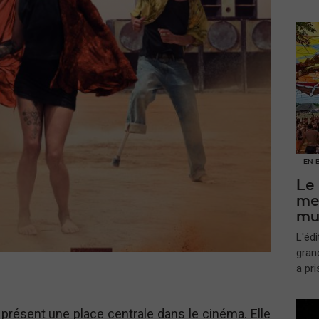
EN 
Le
me
mu
L'édi
gran
a pr
présent une place centrale dans le cinéma. Elle