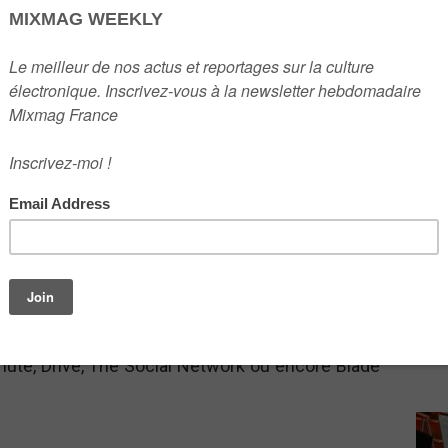
2
3
ux festivals, la musique électronique s’impose
4
productions cinématographiques. Plusieurs
iginale de Tron : Legacy a été réalisée par les
us Ross ont signé celle de Challengers et la
ouve également dans des films comme The
5
ute, Drive, The Social Network ou encore Blade