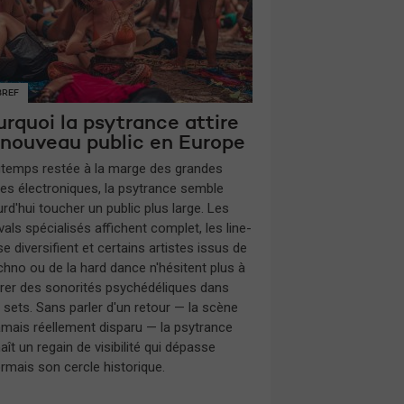
BREF
rquoi la psytrance attire
 nouveau public en Europe
gtemps restée à la marge des grandes
es électroniques, la psytrance semble
rd'hui toucher un public plus large. Les
vals spécialisés affichent complet, les line-
e diversifient et certains artistes issus de
echno ou de la hard dance n'hésitent plus à
grer des sonorités psychédéliques dans
s sets. Sans parler d'un retour — la scène
jamais réellement disparu — la psytrance
ît un regain de visibilité qui dépasse
rmais son cercle historique.