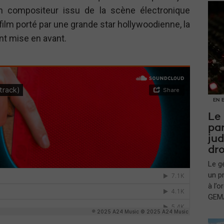
n compositeur issu de la scène électronique
ilm porté par une grande star hollywoodienne, la
nt mise en avant.
EN 
Le
par
jud
dro
Le g
un p
à l’
GEMA