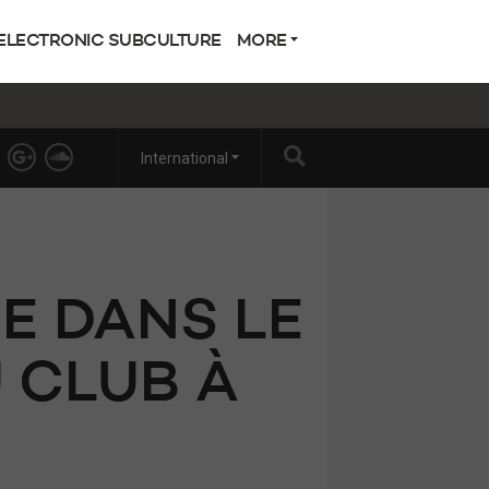
ELECTRONIC SUBCULTURE
MORE
International
E DANS LE
U CLUB À