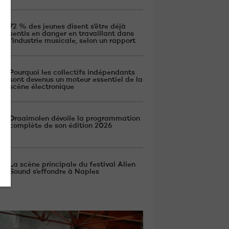
72 % des jeunes disent s'être déjà
sentis en danger en travaillant dans
l'industrie musicale, selon un rapport
Pourquoi les collectifs indépendants
sont devenus un moteur essentiel de la
scène électronique
Draaimolen dévoile la programmation
complète de son édition 2026
La scène principale du festival Alien
Sound s'effondre à Naples