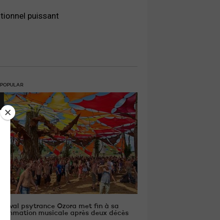
otionnel puissant
 POPULAR
estival psytrance Ozora met fin à sa
rammation musicale après deux décès