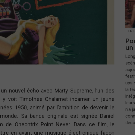
EN 
Pou
un
​Lon
scèn
aujou
festi
ups s
la t
i un nouvel écho avec Marty Supreme, l’un des
inté
n y voit Timothée Chalamet incarner un jeune
leur
nées 1950, animé par l’ambition de devenir le
n'a 
 monde. Sa bande originale est signée Daniel
conna
déso
m de Oneohtrix Point Never. Dans ce film, le
ttre en avant une musique électronique façon