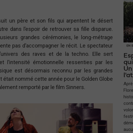
suit un père et son fils qui arpentent le désert
tre dans l’espoir de retrouver sa fille disparue.
usieurs grandes cérémonies, le long-métrage
nte pas d’accompagner le récit. Le spectateur
EN 
univers des raves et de la techno. Elle sert
Esp
t l’intensité émotionnelle ressenties par les
qui
Un
sique est désormais reconnu par les grandes
l'
āt était nommé cette année pour le Golden Globe
Aprè
alement remporté par le film Sinners.
Flore
histo
cont
volo
festi
démé
aucu