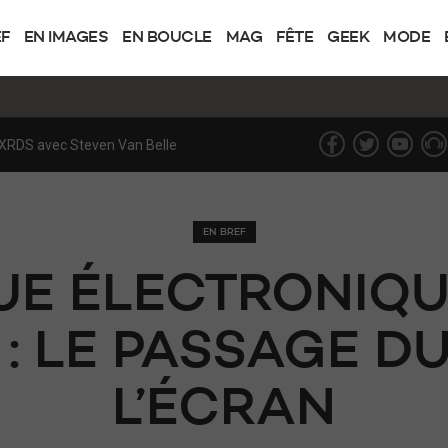
EF
EN IMAGES
EN BOUCLE
MAG
FÊTE
GEEK
MODE
lic en Europe
EN BREF
UE ÉLECTRONIQU
: LE PASSAGE D
L’ÉCRAN