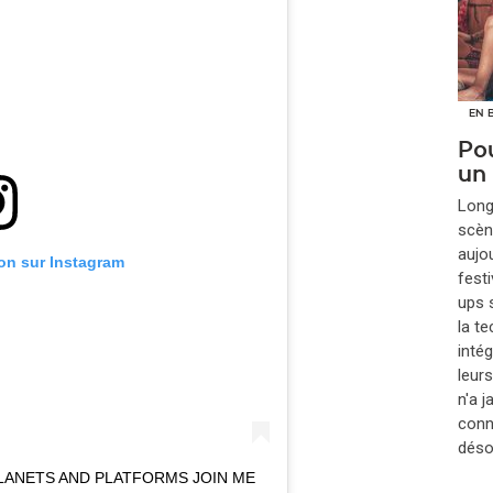
EN 
Pou
un
​Lon
scèn
aujou
ion sur Instagram
festi
ups s
la t
inté
leur
n'a 
conna
déso
LANETS AND PLATFORMS JOIN ME