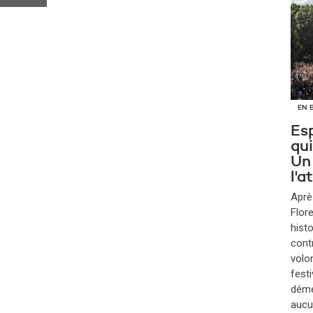
EN 
Esp
qui
Un
l'
Aprè
Flore
histo
cont
volo
festi
démé
aucu