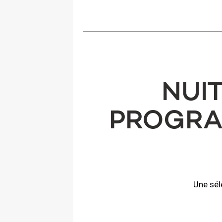
​NUI
PROGRA
Une sél