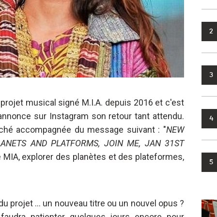
2
3
 projet musical signé M.I.A. depuis 2016 et c'est
annonce sur Instagram son retour tant attendu.
4
syché accompagnée du message suivant : "
NEW
ANETS AND PLATFORMS, JOIN ME, JAN 31ST
e MIA, explorer des planètes et des plateformes,
5
u projet ... un nouveau titre ou un nouvel opus ?
l faudra patienter quelques jours encore pour