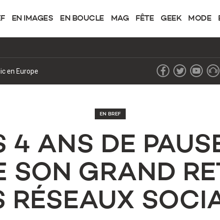
EF
EN IMAGES
EN BOUCLE
MAG
FÊTE
GEEK
MODE
lic en Europe
EN BREF
 4 ANS DE PAUSE,
 SON GRAND RE
S RÉSEAUX SOCI