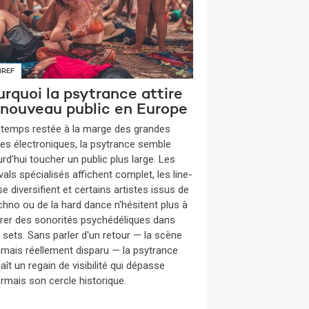
BREF
rquoi la psytrance attire
 nouveau public en Europe
gtemps restée à la marge des grandes
es électroniques, la psytrance semble
rd'hui toucher un public plus large. Les
vals spécialisés affichent complet, les line-
e diversifient et certains artistes issus de
echno ou de la hard dance n'hésitent plus à
grer des sonorités psychédéliques dans
s sets. Sans parler d'un retour — la scène
jamais réellement disparu — la psytrance
ît un regain de visibilité qui dépasse
rmais son cercle historique.