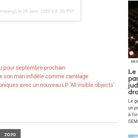
atangi) le
28 Janv. 2020 à 8 :00 PST
EN 
vu pour septembre prochain
Le
 de son mari infidèle comme carrelage
par
roniques avec un nouveau LP 'A
ll visible objects'
jud
dro
Le g
un p
à l’
GEMA
2020