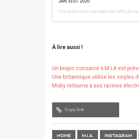
JAN 31ST 2020
Une publication partagée par
MIA
(@miam
À lire aussi !
Un biopic consacré à M.I.A est pré
Une britannique utilise les vinyles
Moby retourne à ses racines élect
Copy link
HOME
M.I.A.
INSTAGRAM