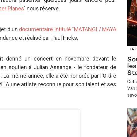
per Planes
' nous réserve.
bjet d'un
documentaire intitulé "MATANGI / MAYA
ndance et réalisé par Paul Hicks.
EN 
vait donné un concert en novembre devant le
Sou
le
, en soutien à Julian Assange - le fondateur de
St
. La même année, elle a été honorée par l'Ordre
​Cet
M.I.A une artiste reconnue pour son talent et ses
Van B
savo