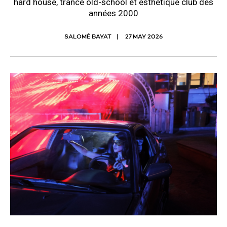
hard house, trance old-school et esthétique club des
années 2000
SALOMÉ BAYAT
27 MAY 2026