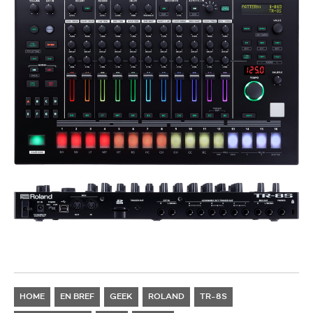
HOME
EN BREF
GEEK
ROLAND
TR-8S