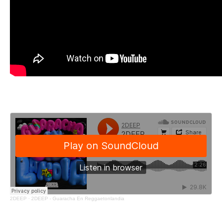
2DEEP
·
2DEEP - Guaracha En Reggaetonlandia