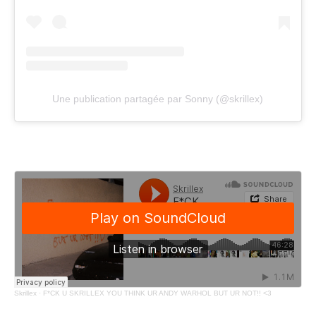
Une publication partagée par Sonny (@skrillex)
Skrillex
·
F*CK U SKRILLEX YOU THINK UR ANDY WARHOL BUT UR NOT!! <3