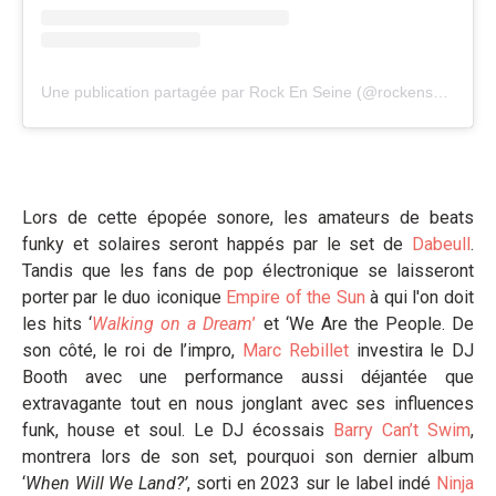
Une publication partagée par Rock En Seine (@rockenseine)
Lors de cette épopée sonore, les amateurs de beats
funky et solaires seront happés par le set de
Dabeull
.
Tandis que les fans de pop électronique se laisseront
porter par le duo iconique
Empire of the Sun
à qui l'on doit
les hits ‘
Walking on a Dream
’
et ‘We Are the People. De
son côté, le roi de l’impro,
Marc Rebillet
investira le DJ
Booth avec une performance aussi déjantée que
extravagante tout en nous jonglant avec ses influences
funk, house et soul. Le DJ écossais
Barry Can’t Swim
,
montrera lors de son set, pourquoi son dernier album
‘
When Will We Land?’
, sorti en 2023 sur le label indé
Ninja