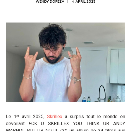
WENDY DOFEZA
4 APRIL 2025
Le 1ᵉʳ avril 2025,
Skrillex
a surpris tout le monde en
dévoilant
F
CK U SKRILLEX YOU THINK UR ANDY
WARHOL BUT UR NOT!! <3*, un album de 34 titres aux