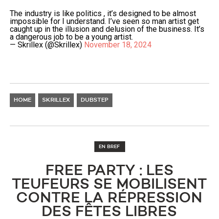
The industry is like politics , it’s designed to be almost
impossible for I understand. I’ve seen so man artist get
caught up in the illusion and delusion of the business. It’s
a dangerous job to be a young artist.
— Skrillex (@Skrillex)
November 18, 2024
HOME
SKRILLEX
DUBSTEP
EN BREF
FREE PARTY : LES
TEUFEURS SE MOBILISENT
CONTRE LA RÉPRESSION
DES FÊTES LIBRES