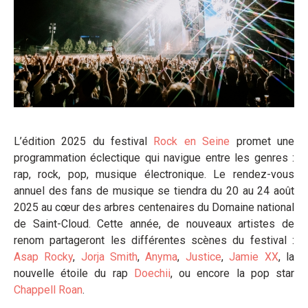
L’édition 2025 du festival
Rock en Seine
promet une
programmation éclectique qui navigue entre les genres :
rap, rock, pop, musique électronique. Le rendez-vous
annuel des fans de musique se tiendra du 20 au 24 août
2025 au cœur des arbres centenaires du Domaine national
de Saint-Cloud. Cette année, de nouveaux artistes de
renom partageront les différentes scènes du festival :
Asap Rocky
,
Jorja Smith
,
Anyma
,
Justice
,
Jamie XX
, la
nouvelle étoile du rap
Doechii
, ou encore la pop star
Chappell Roan
.