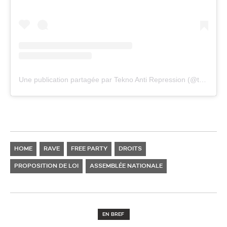
Une publication partagée par Tekno Anti Repression (@teknoantirep)
HOME
RAVE
FREE PARTY
DROITS
PROPOSITION DE LOI
ASSEMBLÉE NATIONALE
EN BREF