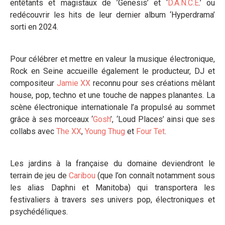
entêtants et magistaux de ’Genesis’ et ‘
D.A.N.C.E
.’ ou
redécouvrir les hits de leur dernier album ‘Hyperdrama’
sorti en 2024.
Pour célébrer et mettre en valeur la musique électronique,
Rock en Seine accueille également le producteur, DJ et
compositeur
Jamie XX
reconnu pour ses créations mêlant
house, pop, techno et une touche de nappes planantes. La
scène électronique internationale l’a propulsé au sommet
grâce à ses morceaux ‘
Gosh
’, ‘Loud Places’ ainsi que ses
collabs avec
The XX
,
Young Thug
et
Four Tet
.
Les jardins à la française du domaine deviendront le
terrain de jeu de
Caribou
(que l’on connaît notamment sous
les alias Daphni et Manitoba) qui transportera les
festivaliers à travers ses univers pop, électroniques et
psychédéliques.