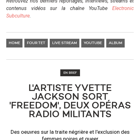
Retrouvez nos derniers reportages, interviews, streams et
contenus vidéos sur la chaîne YouTube
Electronic
Subculture
.
HOME
FOUR TET
LIVE STREAM
YOUTUBE
ALBUM
EN BREF
L'ARTISTE YVETTE
JACKSON SORT
'FREEDOM', DEUX OPÉRAS
RADIO MILITANTS
Des oeuvres sur la traite négrière et l'exclusion des
femmes noires et queer