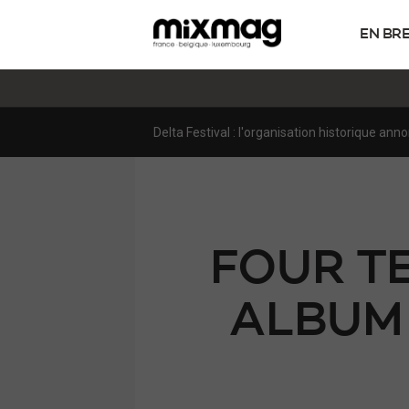
EN BR
Sous le viaduc, la fête: dans les coulisses 
FOUR T
ALBUM 