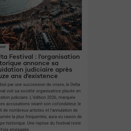
BREF
ta Festival : l'organisation
storique annonce sa
uidation judiciaire après
uze ans d'existence
lisé par une succession de crises, le Delta
ival voit sa société organisatrice placée en
dation judiciaire. L'édition 2026, marquée
des accusations visant son cofondateur, le
it de nombreux artistes et l'annulation de
ournée la plus fréquentée, aura eu raison de
ipe historique. Une reprise du festival reste
efois envisagée.