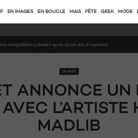
EF
EN IMAGES
EN BOUCLE
MAG
FÊTE
GEEK
MODE
de XRDS avec Steven Van Belle
EN BREF
ET ANNONCE UN
AVEC L’ARTISTE 
MADLIB