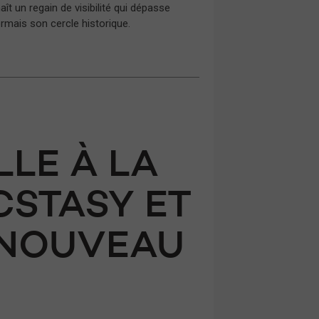
ît un regain de visibilité qui dépasse
rmais son cercle historique.
LE À LA
CSTASY ET
 NOUVEAU