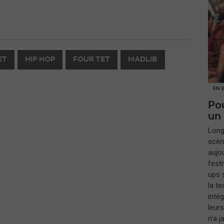
ET
HIP HOP
FOUR TET
MADLIB
EN 
Pou
un
​Lon
scèn
aujou
festi
ups s
la t
inté
leur
n'a 