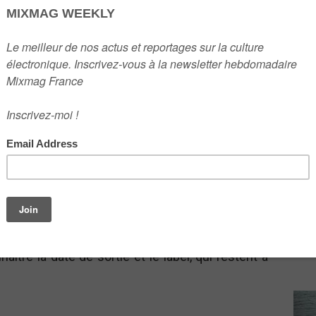
2
3
c le producteur Madlib. Il a annoncé ce
long-
eam sur YouTube. Le producteur de ‘Baby’ s’est
4
n tout simple
“I’ve made an album with Madlib”
(«
5
aître la date de sortie et le label, qui restent à