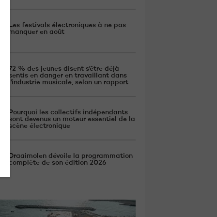
Les festivals électroniques à ne pas
manquer en août
72 % des jeunes disent s'être déjà
sentis en danger en travaillant dans
l'industrie musicale, selon un rapport
Pourquoi les collectifs indépendants
sont devenus un moteur essentiel de la
scène électronique
Draaimolen dévoile la programmation
complète de son édition 2026