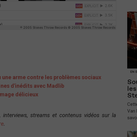
EN 
nu une arme contre les problèmes sociaux
Sou
nes d'inédits avec Madlib
le
romage délicieux
St
​Cet
Van B
, interviews, streams et contenus vidéos sur la
savo
re
.