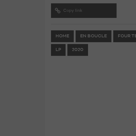
Copy link
HOME
EN BOUCLE
FOUR T
LP
2020