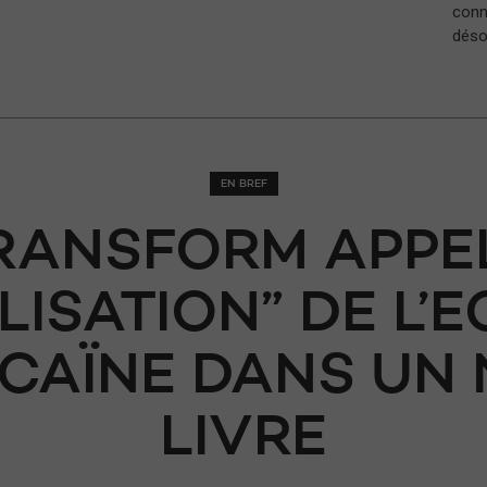
conna
déso
EN BREF
TRANSFORM APPEL
LISATION” DE L’E
OCAÏNE DANS UN
LIVRE