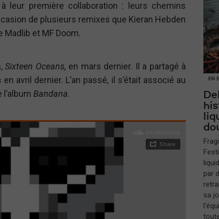
à leur première collaboration : leurs chemins
’occasion de plusieurs remixes que Kieran Hebden
e Madlib et MF Doom.
m,
Sixteen Oceans,
en mars dernier. Il a partagé à
en avril dernier. L’an passé, il s’était associé au
EN 
e l’album
Bandana
.
Del
hi
liq
do
Fragi
Fest
liqui
par 
retra
sa j
l'équ
tout