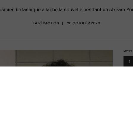
sicien britannique a lâché la nouvelle pendant un stream Y
LA RÉDACTION
28 OCTOBER 2020
MOST
1
Le f
prog