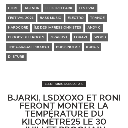
HOME
AGENDA
ELEKTRIC PARK
FESTIVAL
FESTIVAL 2021
BASS MUSIC
ELECTRO
TRANCE
HARDCORE
ÎLE DES IMPRESSIONNISTES
ANDY C
BLOODY BEETROOTS
GRAPHYT
ECRAZE
WODD
THE CARACAL PROJECT
BOB SINCLAR
KUNGS
D-STURB
ELECTRONIC SUBCULTURE
BJARKI, LSDXOXO ET RONI
FERONT MONTER LA
TEMPÉRATURE DU
KILOMÈTRE25 LE 30