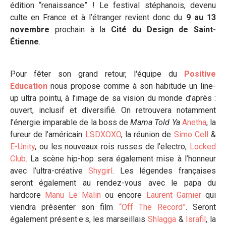
édition “renaissance” ! Le festival stéphanois, devenu
culte en France et à l’étranger revient donc du
9 au 13
novembre
prochain à la
Cité du Design de Saint-
Étienne
.
Pour fêter son grand retour, l'équipe du
Positive
Education
nous propose comme à son habitude un line-
up ultra pointu, à l’image de sa vision du monde d’après :
ouvert, inclusif et diversifié. On retrouvera notamment
l’énergie imparable de la boss de
Mama Told Ya
Anetha
, la
fureur de l’américain
LSDXOXO
, la réunion de
Simo Cell
&
E-Unity
, ou les nouveaux rois russes de l’electro,
Locked
Club
. La scène hip-hop sera également mise à l’honneur
avec l’ultra-créative
Shygirl
. Les légendes françaises
seront également au rendez-vous avec le papa du
hardcore
Manu Le Malin
ou encore
Laurent Garnier
qui
viendra présenter son film
“Off The Record”
. Seront
également présent·e·s, les marseillais
Shlagga
&
Israfil
, la