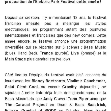
proposition de l’Elektric Park Festival cette année !
Depuis sa création, il y a maintenant 12 ans, le festival
francilien n’hésite pas à mélanger les styles
électroniques, en programmant autant des pointures
internationales et françaises que des new comers. Cette
année encore, le festival annonce une programmation
diversifiée qui se répartira sur 5 scènes ;
Bass Music
(blue),
Hard
(red),
Trance
(purple),
Live
(orange) et la
Main Stage
plus généraliste (yellow).
Côté line-up l’équipe du festival avait déjà annoncé du
lourd avec les
Bloody Beetroots
,
Vladimir
Cauchemar
,
Salut C’est Cool
, ou encore
Graviity
. Aujourd’hui, se
rajoutent à cette liste déjà folle, des grands noms de la
Bass Music tels que
Andy C
avec
Tonn Piper
ainsi que
The Caracal Project
en Drum & Bass,
Basstrick
,
Ecraze
,
Graphyt
et
WODD
en Dubstep. Nous feront