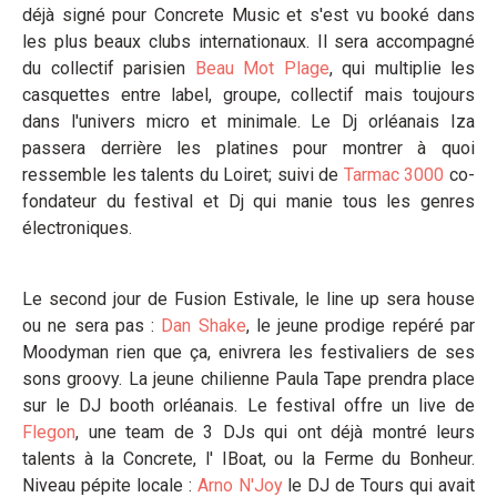
déjà signé pour Concrete Music et s'est vu booké dans
les plus beaux clubs internationaux. Il sera accompagné
du collectif parisien
Beau Mot Plage
, qui multiplie les
casquettes entre label, groupe, collectif mais toujours
dans l'univers micro et minimale. Le Dj orléanais Iza
passera derrière les platines pour montrer à quoi
ressemble les talents du Loiret; suivi de
Tarmac 3000
co-
fondateur du festival et Dj qui manie tous les genres
électroniques.
Le second jour de Fusion Estivale, le line up sera house
ou ne sera pas :
Dan Shake
, le jeune prodige repéré par
Moodyman rien que ça, enivrera les festivaliers de ses
sons groovy. La jeune chilienne Paula Tape prendra place
sur le DJ booth orléanais. Le festival offre un live de
Flegon
, une team de 3 DJs qui ont déjà montré leurs
talents à la Concrete, l' IBoat, ou la Ferme du Bonheur.
Niveau pépite locale :
Arno N'Joy
le DJ de Tours qui avait