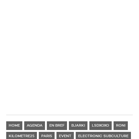
HOME
AGENDA
EN BREF
BJARKI
LSDXOXO
RONI
KILOMETRE25
PARIS
EVENT
ELECTRONIC SUBCULTURE