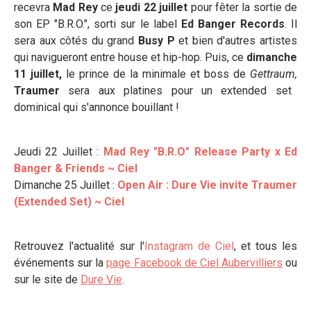
recevra
Mad Rey
ce
jeudi 22 juillet
pour fêter la sortie de
son EP "B.R.O.", sorti sur le label
Ed Banger Records
. Il
sera aux côtés du grand
Busy P
et bien d'autres artistes
qui navigueront entre house et hip-hop. Puis, ce
dimanche
11 juillet,
le prince de la minimale et boss de
Gettraum,
Traumer
sera aux platines pour un extended set
dominical qui s'annonce bouillant !
Jeudi 22 Juillet :
Mad Rey "B.R.O" Release Party x Ed
Banger & Friends ~ Ciel
Dimanche 25 Juillet :
Open Air : Dure Vie invite Traumer
(Extended Set) ~ Ciel
Retrouvez l'actualité sur l'
Instagram de Ciel
, et tous les
événements sur la
page Facebook de Ciel Aubervilliers
ou
sur le site de
Dure Vie
.