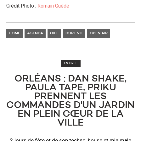
Crédit Photo :
Romain Guédé
HOME
AGENDA
CIEL
DURE VIE
OPEN AIR
EN BREF
ORLÉANS : DAN SHAKE,
PAULA TAPE, PRIKU
PRENNENT LES
COMMANDES D'UN JARDIN
EN PLEIN CŒUR DE LA
VILLE
2 jours de fête et de son techno, house et minimale