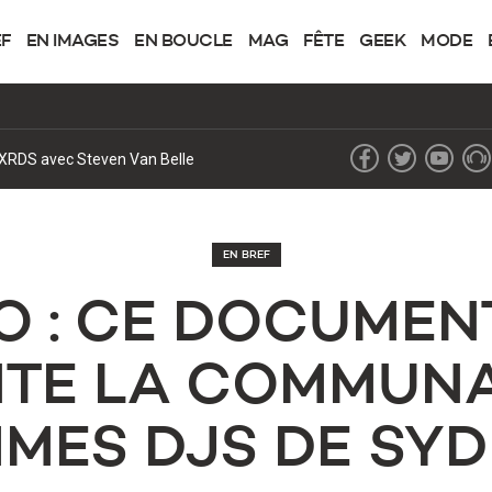
EF
EN IMAGES
EN BOUCLE
MAG
FÊTE
GEEK
MODE
lic en Europe
EN BREF
O : CE DOCUMEN
NTE LA COMMUNA
MES DJS DE SY