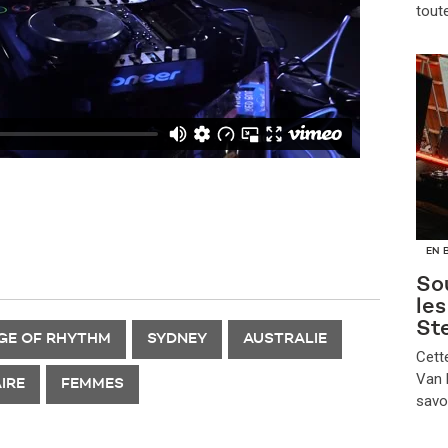
tout
EN 
Sou
le
St
GE OF RHYTHM
SYDNEY
AUSTRALIE
​Cet
Van B
IRE
FEMMES
savo