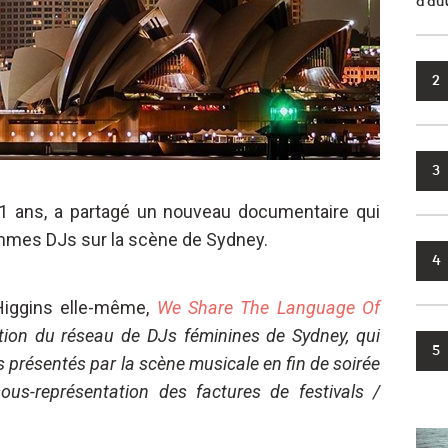
d’au
2
3
 21 ans, a partagé un nouveau documentaire qui
emmes DJs sur la scène de Sydney.
4
r Higgins elle-même,
We Share The Language Of
tion du réseau de DJs féminines de Sydney, qui
5
 présentés par la scène musicale en fin de soirée
sous-représentation des factures de festivals /