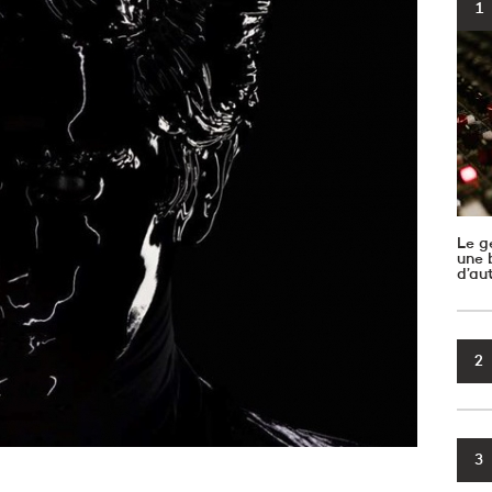
1
Le g
une b
d’au
2
3