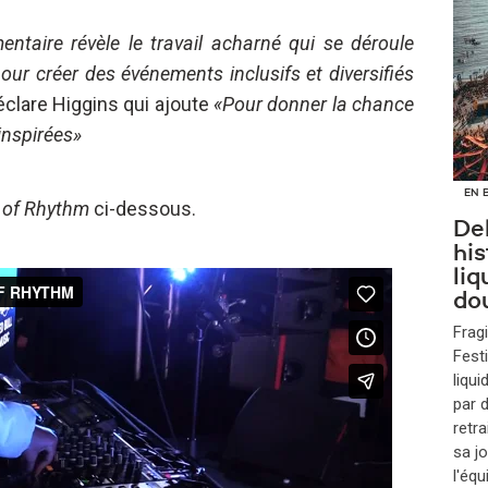
ntaire révèle le travail acharné qui se déroule
our créer des événements inclusifs et diversifiés
éclare Higgins qui ajoute
«Pour donner la chance
inspirées»
EN 
 of Rhythm
ci-dessous.
Del
hi
liq
do
Fragi
Fest
liqui
par 
retra
sa j
l'équ