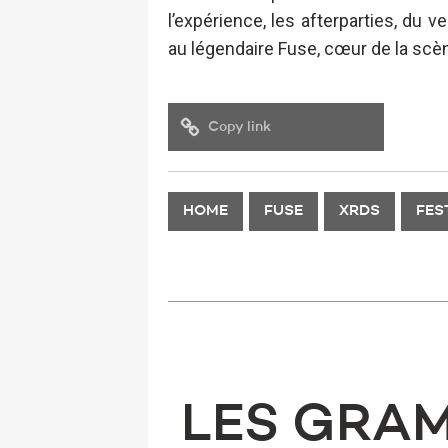
l’expérience, les afterparties, du
au légendaire Fuse, cœur de la scèn
Copy link
HOME
FUSE
XRDS
FES
LES GRAM