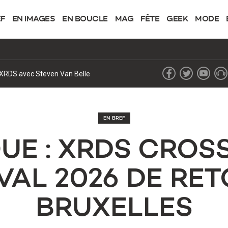
EF
EN IMAGES
EN BOUCLE
MAG
FÊTE
GEEK
MODE
de XRDS avec Steven Van Belle
EN BREF
UE : XRDS CRO
VAL 2026 DE RE
BRUXELLES