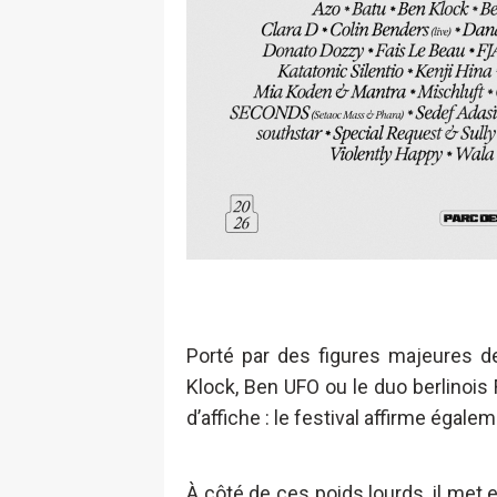
Porté par des figures majeures 
Klock, Ben UFO ou le duo berlinois 
d’affiche : le festival affirme éga
À côté de ces poids lourds, il met e