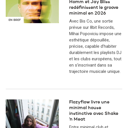
Homm et Jay Bliss
redéfinissent le groove
minimal en 2026
EN BREF
Avec Bis Co, une sortie
prévue sur 8bit Records,
Mihai Popoviciu impose une
esthétique dépouillée,
précise, capable d’habiter
durablement les playlists DJ
et les clubs européens, tout
en s’inscrivant dans sa
trajectoire musicale unique.
Flozyflow livre une
minimal house
instinctive avec Shake
’n Meat
Entre minimal club et