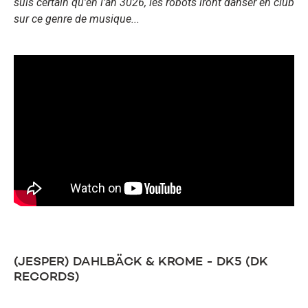
suis certain qu'en l'an 3026, les robots iront danser en club
sur ce genre de musique...
(JESPER) DAHLBÄCK & KROME - DK5 (DK
RECORDS)