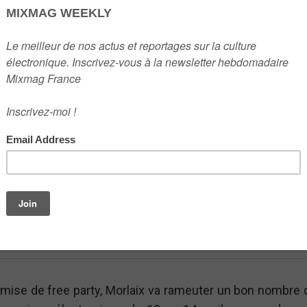
3E ÉDITION DE L’É
NE PANORAMAS 
P DIGNE DES MEI
IRÉES BERLINOI
Un guide des performances à ne pas manquer
SARAH PINCE
4 APRIL 2019
omise de free party, Morlaix va rameuter un bon nombre