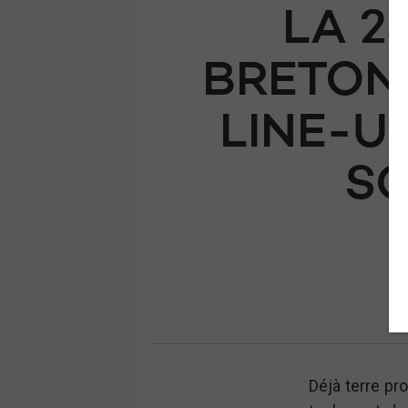
LA 2
BRETON
LINE-U
SO
Déjà terre pr