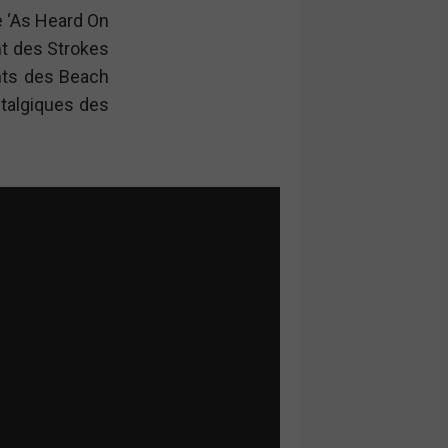
e ‘As Heard On
nt des Strokes
nts des Beach
stalgiques des