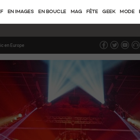
EF
EN IMAGES
EN BOUCLE
MAG
FÊTE
GEEK
MODE
 bataille judiciaire historique sur le droit d’auteur