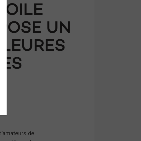
TOILE
POSE UN
LLEURES
SES
 d’amateurs de