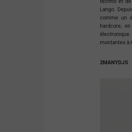
techno et de
Lango. Depui
comme un év
hardcore, en
électronique.
montantes à 
2MANYDJS