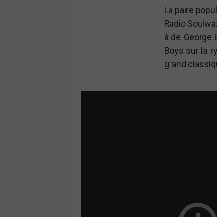
La paire popu
Radio Soulwax
à de George 
Boys sur la r
grand classiq