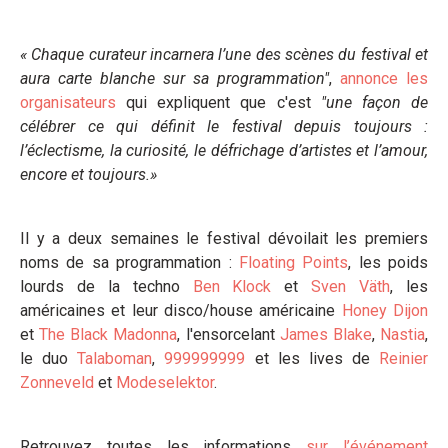
« Chaque curateur incarnera l’une des scènes du festival et
aura carte blanche sur sa programmation"
,
annonce les
organisateurs
qui expliquent que c'est
"une façon de
célébrer ce qui définit le festival depuis toujours :
l’éclectisme, la curiosité, le défrichage d’artistes et l’amour,
encore et toujours.»
Il y a deux semaines le festival dévoilait les premiers
noms de sa programmation :
Floating Points
, les poids
lourds de la techno
Ben Klock
et
Sven Väth
, les
américaines et leur disco/house américaine
Honey Dijon
et
The Black Madonna
, l'ensorcelant
James Blake
,
Nastia
,
le duo
Talaboman
,
999999999
et les lives de
Reinier
Zonneveld
et
Modeselektor
.
Retrouvez toutes les informations
sur l’événement