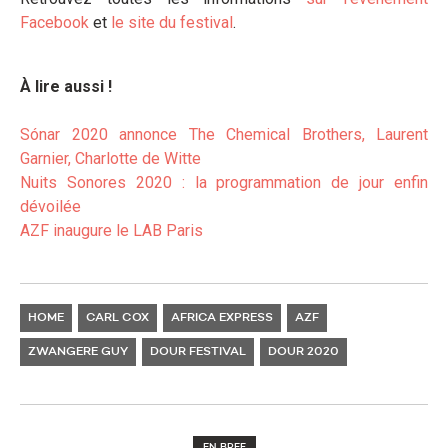
Facebook
et
le site du festival
.
À lire aussi !
Sónar 2020 annonce The Chemical Brothers, Laurent
Garnier, Charlotte de W
itte
Nuits S
onores 2020 : la programmation de jour enfin
dévoilée
AZF inaugure le LAB P
aris
HOME
CARL COX
AFRICA EXPRESS
AZF
ZWANGERE GUY
DOUR FESTIVAL
DOUR 2020
EN BREF