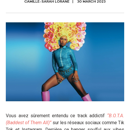
CAMILLE-SARAH LORANÉ
30 MARCH 2023
Vous avez sûrement entendu ce track addictif
“B.O.T.A.
(Baddest of Them All)”
sur les réseaux sociaux comme Tik
Tok et Instagram. Derrière ce banger soulful aux vibes