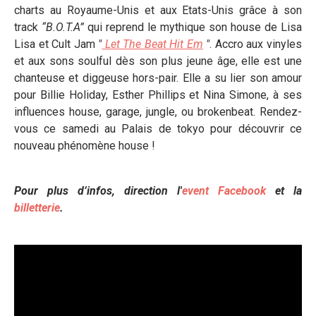
charts au Royaume-Unis et aux Etats-Unis grâce à son
track
“B.O.T.A”
qui reprend le mythique son house de Lisa
Lisa et Cult Jam
"
Let The
Beat
Hit Em
"
. Accro aux vinyles
et aux sons soulful dès son plus jeune âge, elle est une
chanteuse et diggeuse hors-pair. Elle a su lier son amour
pour Billie Holiday, Esther Phillips et Nina Simone, à ses
influences house, garage, jungle, ou brokenbeat. Rendez-
vous ce samedi au Palais de tokyo pour découvrir ce
nouveau phénomène house !
Pour plus d’infos, direction l'
event Facebook
et la
billetterie
.