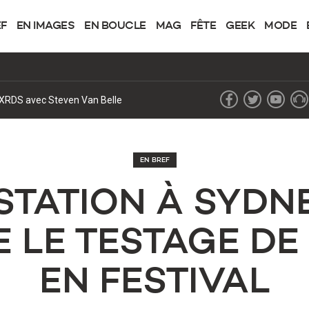
EF
EN IMAGES
EN BOUCLE
MAG
FÊTE
GEEK
MODE
de XRDS avec Steven Van Belle
EN BREF
STATION À SYDN
 LE TESTAGE D
EN FESTIVAL