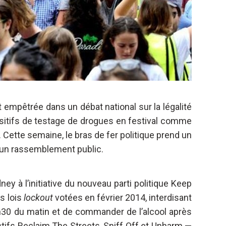
st empêtrée dans un débat national sur la légalité
ositifs de testage de drogues en festival comme
 Cette semaine, le bras de fer politique prend un
’un rassemblement public.
ney à l’initiative du nouveau parti politique Keep
s lois
lockout
votées en février 2014, interdisant
h30 du matin et de commander de l’alcool après
tifs Reclaim The Streets, Sniff Off et Unharm —