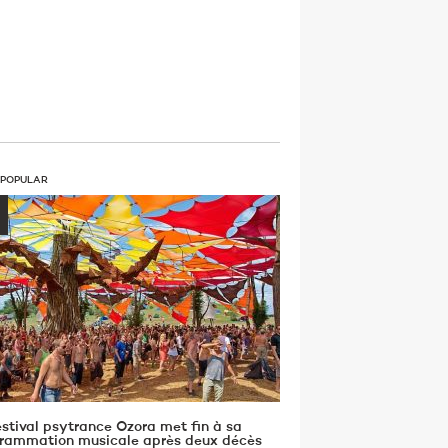
 POPULAR
estival psytrance Ozora met fin à sa
rammation musicale après deux décès