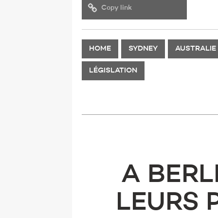
Copy link
HOME
SYDNEY
AUSTRALIE
LÉGISLATION
A BERL
LEURS 