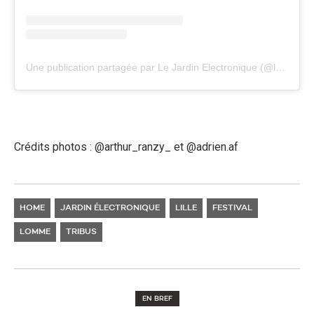
Une publication partagée par Le Jardin Electronique (@lejardinelectronique)
Crédits photos : @arthur_ranzy_ et @adrien.af
HOME
JARDIN ÉLECTRONIQUE
LILLE
FESTIVAL
LOMME
TRIBUS
EN BREF