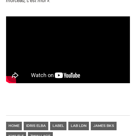
morceau, c’est moi ».
HOME
IDRIS ELBA
LABEL
LAB LDN
JAMES BKS