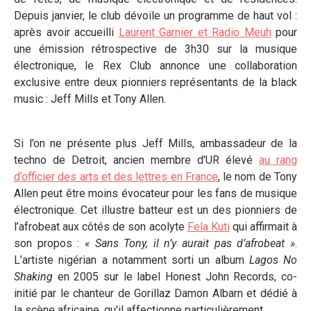
Depuis janvier, le club dévoile un programme de haut vol :
après avoir accueilli
Laurent Garnier et Radio Meuh
pour
une émission rétrospective de 3h30 sur la musique
électronique, le Rex Club annonce une collaboration
exclusive entre deux pionniers représentants de la black
music : Jeff Mills et Tony Allen.
Si l’on ne présente plus Jeff Mills, ambassadeur de la
techno de Detroit, ancien membre d'UR élevé
au rang
d’officier des arts et des lettres
en France
, le nom de Tony
Allen peut être moins évocateur pour les fans de musique
électronique. Cet illustre batteur est un des pionniers de
l’afrobeat aux côtés de son acolyte
Fela Kuti
qui affirmait à
son propos :
« Sans Tony, il n’y aurait pas d’afrobeat »
.
L’artiste nigérian a notamment sorti un album
Lagos No
Shaking
en 2005 sur le label Honest John Records, co-
initié par le chanteur de Gorillaz Damon Albarn et dédié à
la scène africaine, qu'il affectionne particulièrement.